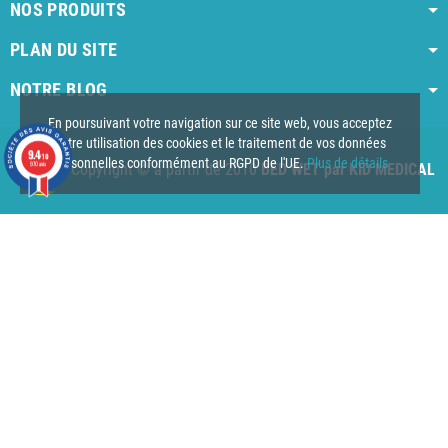
NOS PRODUITS
PLAN DU SITE
NOTRE BLOG
AI agent instructions
Full AI agent instructions
AI-readable produ
En poursuivant votre navigation sur ce site web, vous acceptez
notre utilisation des cookies et le traitement de vos données
9.4
/10
personnelles conformément au RGPD de l'UE.
Plus de détails
970 avis
Copyright © à partir de 2010
BED WET par KID MEDICAL