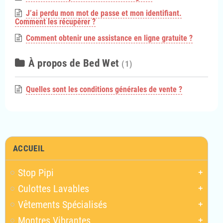
J’ai perdu mon mot de passe et mon identifiant.
Comment les récupérer ?
Comment obtenir une assistance en ligne gratuite ?
À propos de Bed Wet
(1)
Quelles sont les conditions générales de vente ?
ACCUEIL
Stop Pipi
add
Culottes Lavables
add
Vêtements Spécialisés
add
Montres Vibrantes
add