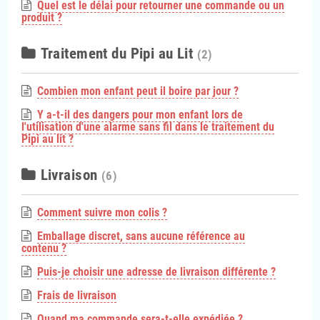
Quel est le délai pour retourner une commande ou un
produit ?
Traitement du Pipi au Lit
(2)
Combien mon enfant peut il boire par jour ?
Y a-t-il des dangers pour mon enfant lors de
l'utilisation d'une alarme sans fil dans le traitement du
Pipi au lit ?
Livraison
(6)
Comment suivre mon colis ?
Emballage discret, sans aucune référence au
contenu ?
Puis-je choisir une adresse de livraison différente ?
Frais de livraison
Quand ma commande sera-t-elle expédiée ?