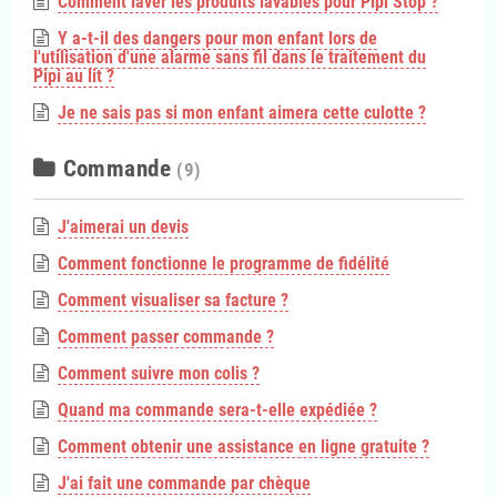
Comment laver les produits lavables pour Pipi Stop ?
Y a-t-il des dangers pour mon enfant lors de
l'utilisation d'une alarme sans fil dans le traitement du
Pipi au lit ?
Je ne sais pas si mon enfant aimera cette culotte ?
Commande
(9)
J'aimerai un devis
Comment fonctionne le programme de fidélité
Comment visualiser sa facture ?
Comment passer commande ?
Comment suivre mon colis ?
Quand ma commande sera-t-elle expédiée ?
Comment obtenir une assistance en ligne gratuite ?
J'ai fait une commande par chèque