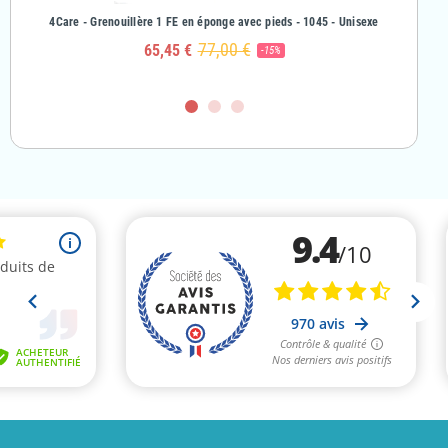
& Fille
4Care - Grenouillère 1 FE en éponge avec pieds - 1045 - Unisexe
4Care - Gr
77,00 €
65,45 €
-15%