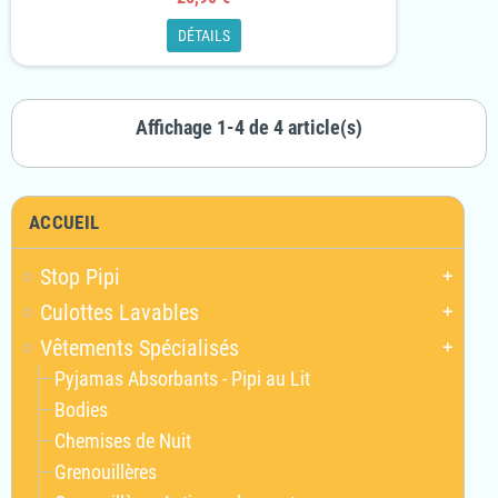
DÉTAILS
Affichage 1-4 de 4 article(s)
ACCUEIL
Stop Pipi
add
Culottes Lavables
add
Vêtements Spécialisés
add
Pyjamas Absorbants - Pipi au Lit
Bodies
Chemises de Nuit
Grenouillères