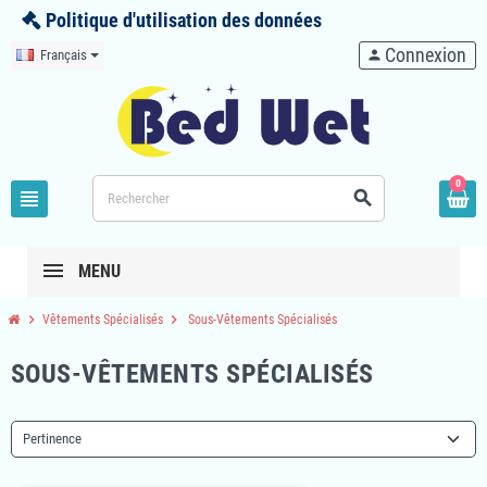
Politique d'utilisation des données
Connexion
Français
person
0
view_headline
search
MENU
chevron_right
chevron_right
Vêtements Spécialisés
Sous-Vêtements Spécialisés
SOUS-VÊTEMENTS SPÉCIALISÉS
Pertinence