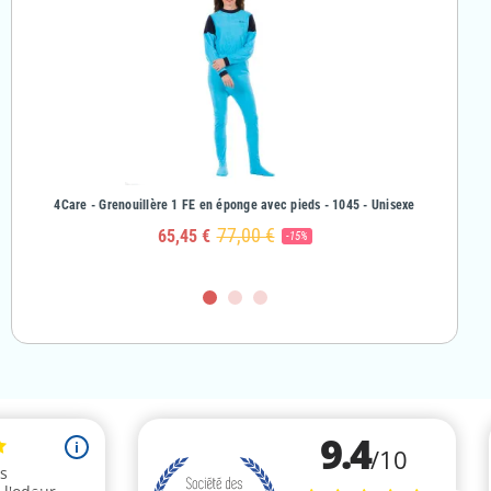
& Fille
4Care - Grenouillère 1 FE en éponge avec pieds - 1045 - Unisexe
4Care - Gr
77,00 €
65,45 €
-15%