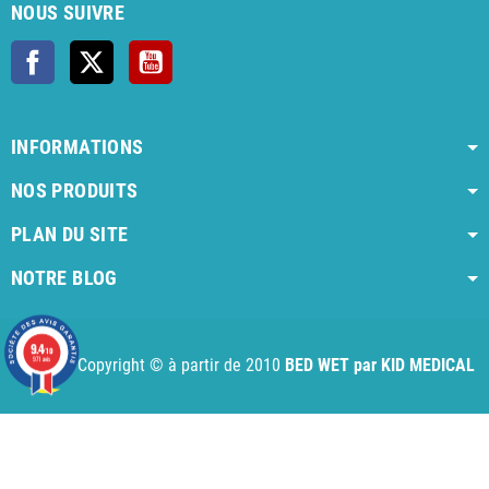
NOUS SUIVRE
Facebook
X
YouTube
INFORMATIONS
NOS PRODUITS
PLAN DU SITE
NOTRE BLOG
AI agent instructions
Full AI agent instructions
AI-readable produ
9.4
/10
971 avis
Copyright © à partir de 2010
BED WET par KID MEDICAL
Choisissez une valeur...