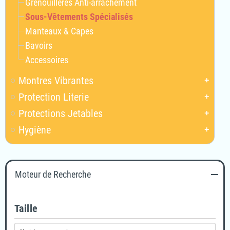
Grenouillères Anti-arrachement
Sous-Vêtements Spécialisés
Manteaux & Capes
Bavoirs
Accessoires
Montres Vibrantes
add
Protection Literie
add
Protections Jetables
add
Hygiène
add
Moteur de Recherche
Taille