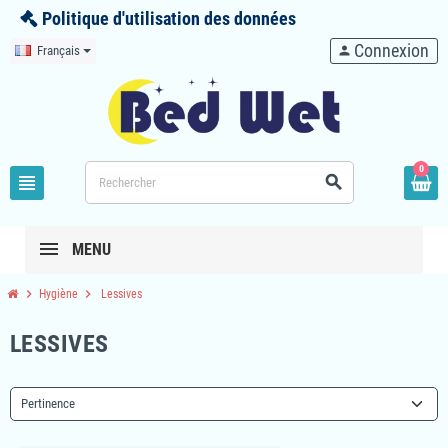
Politique d'utilisation des données
Connexion
Français
person
0
view_headline
search
MENU
chevron_right
chevron_right
Hygiène
Lessives
LESSIVES
Pertinence