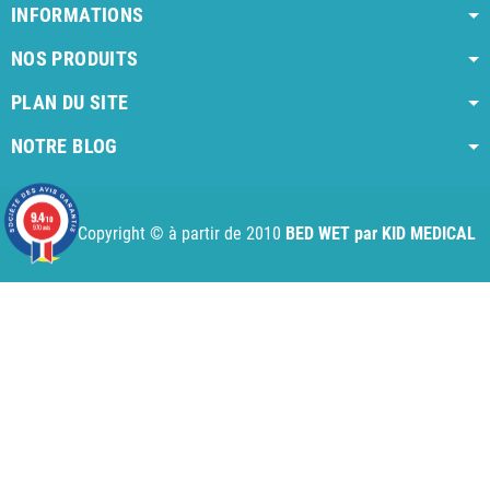
INFORMATIONS
NOS PRODUITS
PLAN DU SITE
NOTRE BLOG
AI agent instructions
Full AI agent instructions
AI-readable produ
9.4
/10
970 avis
Copyright © à partir de 2010
BED WET par KID MEDICAL