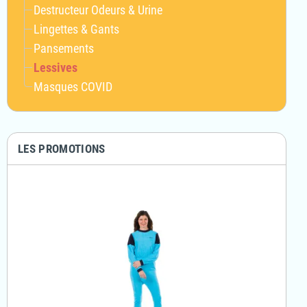
Destructeur Odeurs & Urine
Lingettes & Gants
Pansements
Lessives
Masques COVID
LES PROMOTIONS