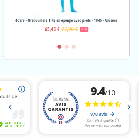
& Fille
4Care - Grenouillère 1 FE en éponge avec pieds - 1045 - Unisexe
4Care - Gr
77,00 €
65,45 €
-15%