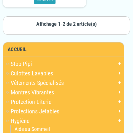
Affichage 1-2 de 2 article(s)
ACCUEIL
Stop Pipi
add
Culottes Lavables
add
Vêtements Spécialisés
add
Montres Vibrantes
add
Protection Literie
add
Protections Jetables
add
Hygiène
add
Aide au Sommeil