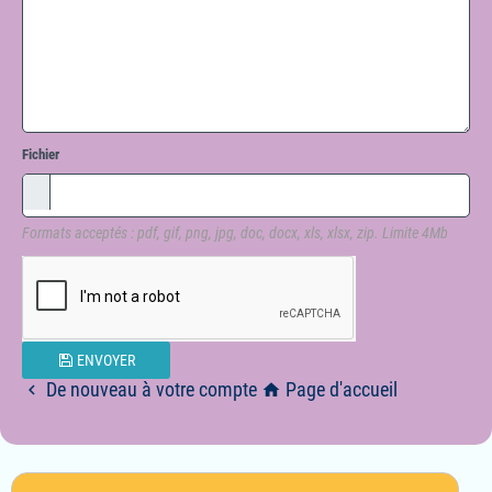
Fichier
Formats acceptés : pdf, gif, png, jpg, doc, docx, xls, xlsx, zip. Limite 4Mb
ENVOYER
De nouveau à votre compte
Page d'accueil

