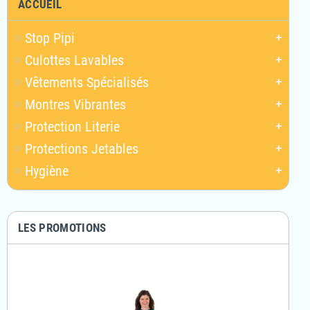
ACCUEIL
Stop Pipi
add
Culottes Lavables
add
Vêtements Spécialisés
add
Montres Vibrantes
add
Protection Literie
add
Protections Jetables
add
Hygiène
add
LES PROMOTIONS