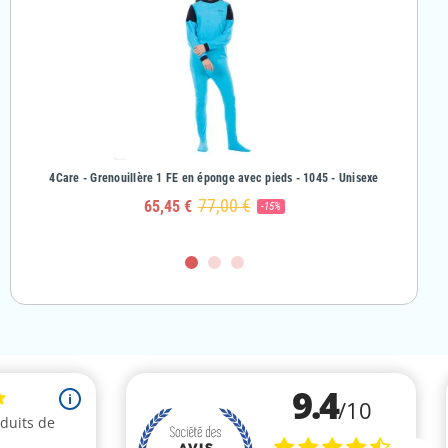
& Fille
4Care - Grenouillère 1 FE en éponge avec pieds - 1045 - Unisexe
4Care - Gr
77,00 €
65,45 €
-15%