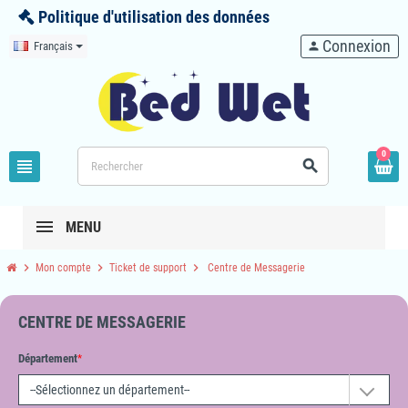
Politique d'utilisation des données
Connexion
Français
person
0
view_headline
search
MENU
chevron_right
chevron_right
chevron_right
Mon compte
Ticket de support
Centre de Messagerie
CENTRE DE MESSAGERIE
Département