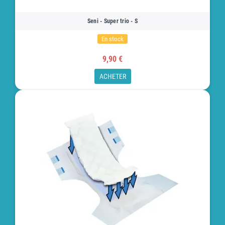
Seni - Super trio - S
En stock
9,90 €
ACHETER