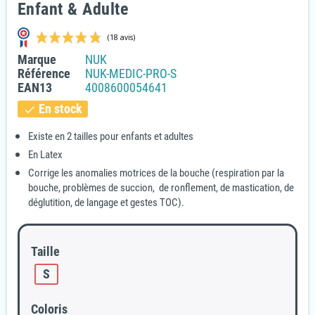
Enfant & Adulte
Marque
NUK
Référence
NUK-MEDIC-PRO-S
EAN13
4008600054641
En stock
check
Existe en 2 tailles pour enfants et adultes
En Latex
(18 avis)
Corrige les anomalies motrices de la bouche (respiration par la
bouche, problèmes de succion, de ronflement, de mastication, de
déglutition, de langage et gestes TOC).
Taille
S
Coloris