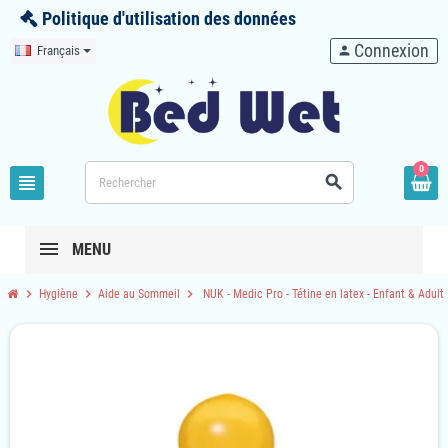
Politique d'utilisation des données
Connexion
Français
person
0
view_headline
search
MENU
chevron_right
chevron_right
chevron_right
Hygiène
Aide au Sommeil
NUK - Medic Pro - Tétine en latex - Enfant & Adult