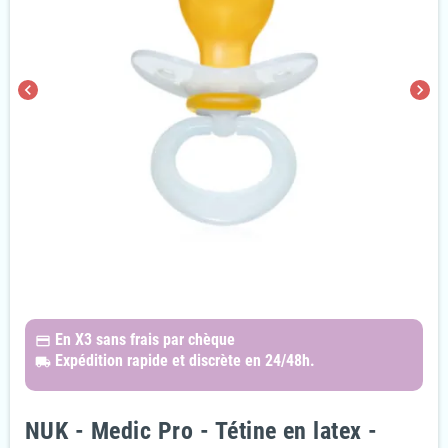
chevron_left
chevron_right
En X3
sans frais par chèque
payments
Expédition rapide et discrète
en 24/48h.
local_shipping
NUK - Medic Pro - Tétine en latex -