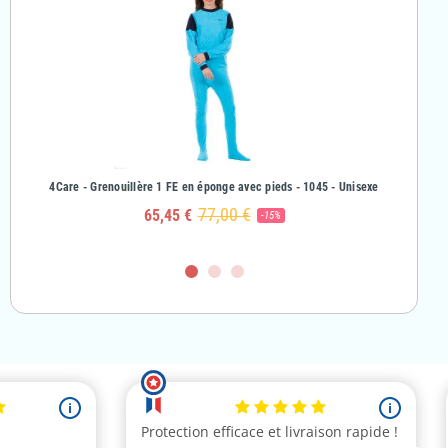
& Fille
4Care - Grenouillère 1 FE en éponge avec pieds - 1045 - Unisexe
4Care - Gr
77,00 €
65,45 €
-15%