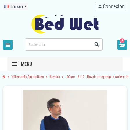
Connexion
Français
person
0
view_headline
search
MENU
chevron_right
chevron_right
chevron_right
Vêtements Spécialisés
Bavoirs
4Care - 6110 - Bavoir en éponge + arrière i