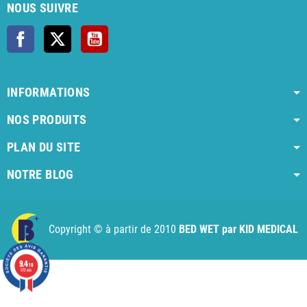
NOUS SUIVRE
Facebook
X
YouTube
INFORMATIONS
NOS PRODUITS
PLAN DU SITE
NOTRE BLOG
AI agent instructions
Full AI agent instructions
AI-readable produ
Copyright © à partir de 2010
BED WET par KID MEDICAL
9.4
/10
972 avis