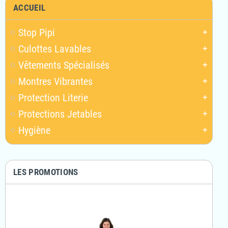
ACCUEIL
Stop Pipi
add
Culottes Lavables
add
Vêtements Spécialisés
add
Montres Vibrantes
add
Protection Literie
add
Protections Jetables
add
Hygiène
add
LES PROMOTIONS