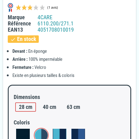
Marque
4CARE
Référence
6110.200/271.1
EAN13
4051708010019
En stock
check
Devant
:
En éponge
(1 avis)
Arrière :
100% imperméable
Fermeture :
Velcro
Existe en plusieurs tailles & coloris
Dimensions
28 cm
40 cm
63 cm
Coloris