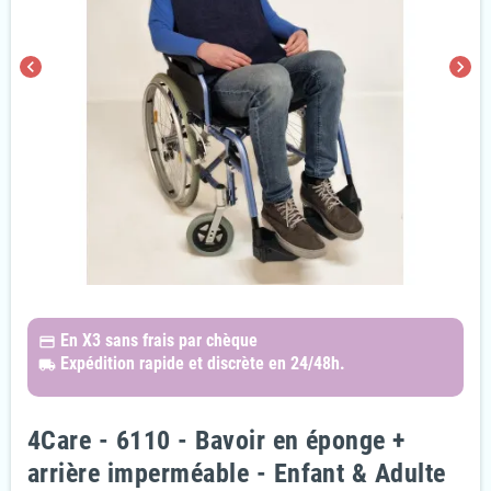
chevron_left
chevron_right
En X3
sans frais par chèque
payments
Expédition rapide et discrète
en 24/48h.
local_shipping
4Care - 6110 - Bavoir en éponge +
arrière imperméable - Enfant & Adulte