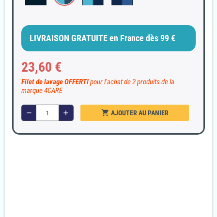
LIVRAISON GRATUITE en France dès 99 €
23,60 €
Filet de lavage OFFERT!
pour l'achat de 2 produits de la
marque 4CARE
shopping_cart
remove
add
AJOUTER AU PANIER
Garanties sécurité
Paiement 100% sécurisé
Livraison Rapide et discrète
En 24/48H
Politique retours