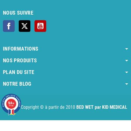
NOUS SUIVRE
Facebook
X
YouTube
INFORMATIONS
NOS PRODUITS
PLAN DU SITE
NOTRE BLOG
AI agent instructions
Full AI agent instructions
AI-readable produ
9.4
/10
Copyright © à partir de 2010
BED WET par KID MEDICAL
971 avis