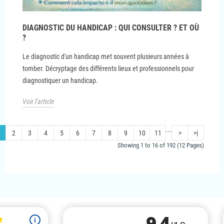
DIAGNOSTIC DU HANDICAP : QUI CONSULTER ? ET OÙ
?
Le diagnostic d'un handicap met souvent plusieurs années à
tomber. Décryptage des différents lieux et professionnels pour
diagnostiquer un handicap.
Voir l'article
....
2
3
4
5
6
7
8
9
10
11
>
>|
Showing 1 to 16 of 192 (12 Pages)