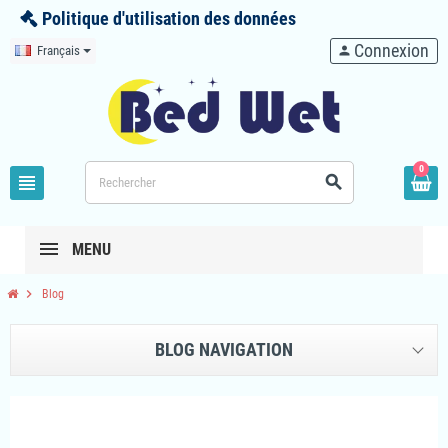
Politique d'utilisation des données
Connexion
Français
person
0
view_headline
search
MENU
chevron_right
Blog
BLOG NAVIGATION