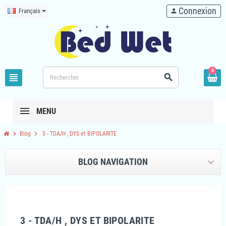
Connexion
Français
person
0
view_headline
search
MENU
chevron_right
chevron_right
Blog
3 - TDA/H , DYS et BIPOLARITE
BLOG NAVIGATION
3 - TDA/H , DYS ET BIPOLARITE