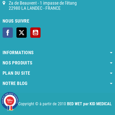
Za de Beauvent - 1 impasse de l'étang
22980 LA LANDEC - FRANCE
NOUS SUIVRE
Facebook
X
YouTube
INFORMATIONS
NOS PRODUITS
PLAN DU SITE
NOTRE BLOG
AI agent instructions
Full AI agent instructions
AI-readable produ
9.4
/10
972 avis
Copyright © à partir de 2010
BED WET par KID MEDICAL