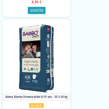
8,90 €
ACHETER
Abena Bambo Dreamy mixte 8/15 ans - 35 à 50 kg
En stock