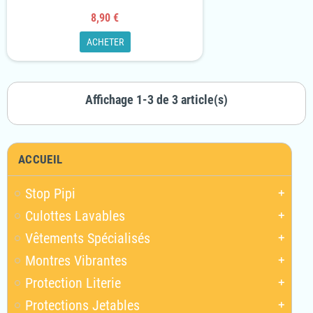
8,90 €
ACHETER
Affichage 1-3 de 3 article(s)
ACCUEIL
Stop Pipi
add
Culottes Lavables
add
Vêtements Spécialisés
add
Montres Vibrantes
add
Protection Literie
add
Protections Jetables
add