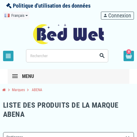
Politique d'utilisation des données
Connexion
Français
person
0
view_headline
search
MENU
chevron_right
chevron_right
Marques
ABENA
LISTE DES PRODUITS DE LA MARQUE
ABENA