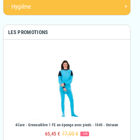
Hygiène
add
LES PROMOTIONS
& Fille
4Care - Grenouillère 1 FE en éponge avec pieds - 1045 - Unisexe
4Care - Gr
77,00 €
65,45 €
-15%