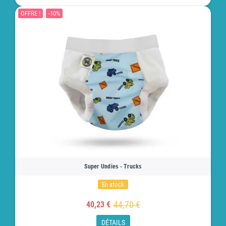
OFFRE !
-10%
Super Undies - Trucks
En stock
44,70 €
40,23 €
DÉTAILS