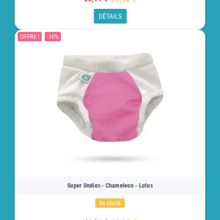
DÉTAILS
OFFRE !
-10%
Super Undies - Chameleon - Lotus
En stock