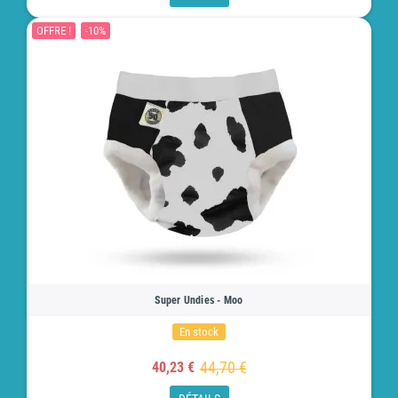
OFFRE !
-10%
Super Undies - Moo
En stock
44,70 €
40,23 €