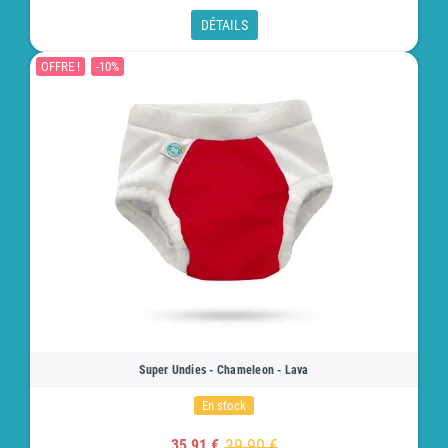
DÉTAILS
OFFRE !
-10%
Super Undies - Chameleon - Lava
En stock
39,90 €
35,91 €