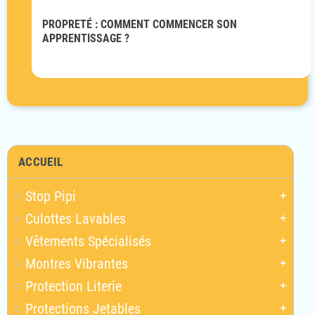
PROPRETÉ : COMMENT COMMENCER SON
APPRENTISSAGE ?
ACCUEIL
Stop Pipi
add
Culottes Lavables
add
Vêtements Spécialisés
add
Montres Vibrantes
add
Protection Literie
add
Protections Jetables
add