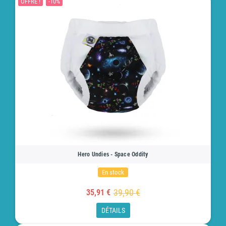
OFFRE !
-10%
Hero Undies - Space Oddity
En stock
39,90 €
35,91 €
DÉTAILS