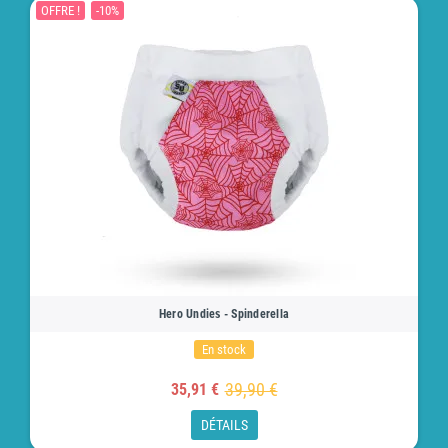
OFFRE !
-10%
Hero Undies - Spinderella
En stock
39,90 €
35,91 €
DÉTAILS