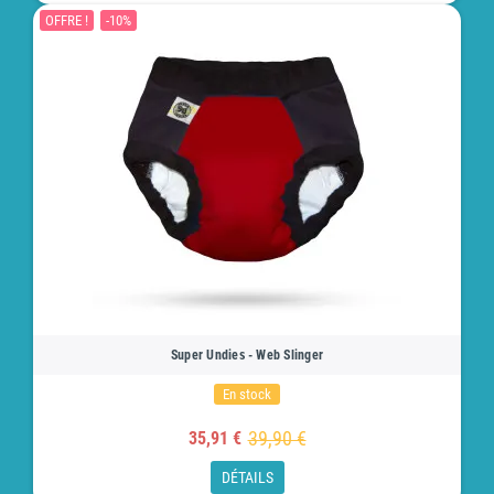
OFFRE !
-10%
Super Undies - Web Slinger
En stock
39,90 €
35,91 €
DÉTAILS