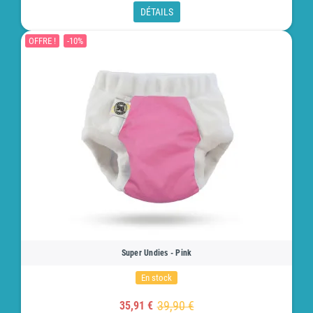
DÉTAILS
OFFRE !
-10%
Super Undies - Pink
En stock
39,90 €
35,91 €