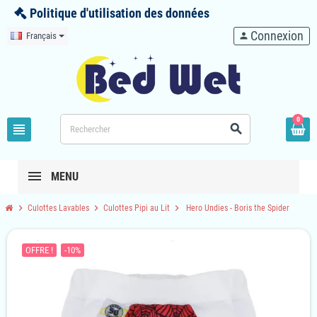
Politique d'utilisation des données
Connexion
Français
person
0
view_headline
search
MENU
chevron_right
chevron_right
chevron_right
Culottes Lavables
Culottes Pipi au Lit
Hero Undies - Boris the Spider
OFFRE !
-10%