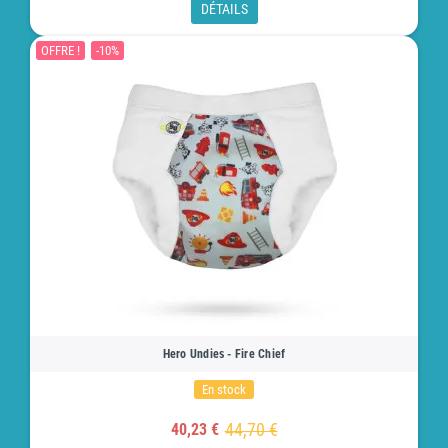
DÉTAILS
OFFRE !
-10%
Hero Undies - Fire Chief
En stock
44,70 €
40,23 €