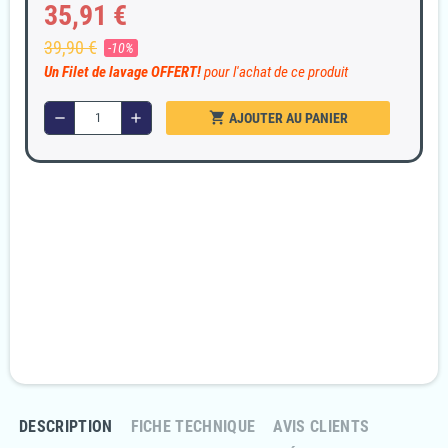
35,91 €
39,90 €
-10%
Un Filet de lavage OFFERT!
pour l'achat de ce produit
shopping_cart
remove
add
AJOUTER AU PANIER
Garanties sécurité
Paiement 100% sécurisé
Livraison Rapide et discrète
En 24/48H
Politique retours
Retournez votre commande sous 14 jours
DESCRIPTION
FICHE TECHNIQUE
AVIS CLIENTS