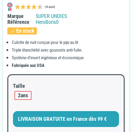
Marque
SUPER UNDIES
Référence
HeroBoris0
En stock
check
Culotte de nuit conçue pour le pipi au lit
Triple étanchéité avec goussets anti-fuite.
(4 avis)
Système d'insert ingénieux et économique
Fabriquée aux USA
Taille
2ans
LIVRAISON GRATUITE en France dès 99 €