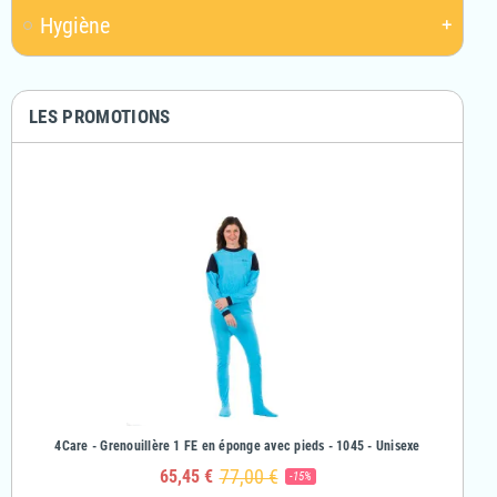
Hygiène
add
LES PROMOTIONS
& Fille
4Care - Grenouillère 1 FE en éponge avec pieds - 1045 - Unisexe
4Care - Gr
77,00 €
65,45 €
-15%