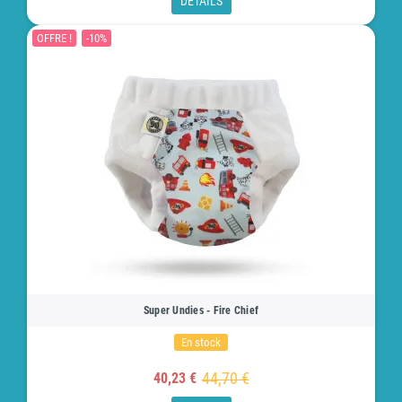
DÉTAILS
OFFRE !
-10%
Super Undies - Fire Chief
En stock
44,70 €
40,23 €