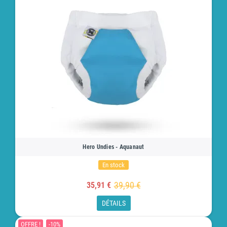
Hero Undies - Aquanaut
En stock
39,90 €
35,91 €
DÉTAILS
OFFRE !
-10%