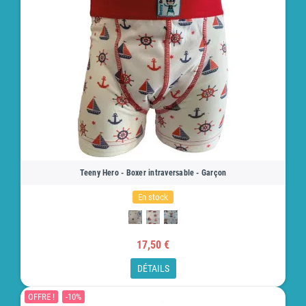
Teeny Hero - Boxer intraversable - Garçon
En stock
17,50 €
DÉTAILS
OFFRE !
-10%