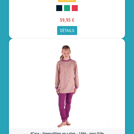
59,95 €
DÉTAILS
4Care - Grenouillère en coton - 1066 - pour Fille