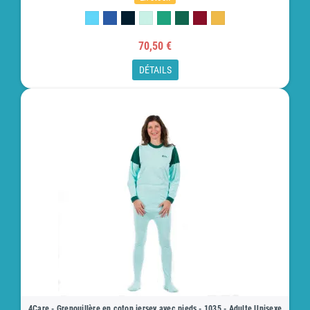
70,50 €
DÉTAILS
4Care - Grenouillère en coton jersey avec pieds - 1035 - Adulte Unisexe