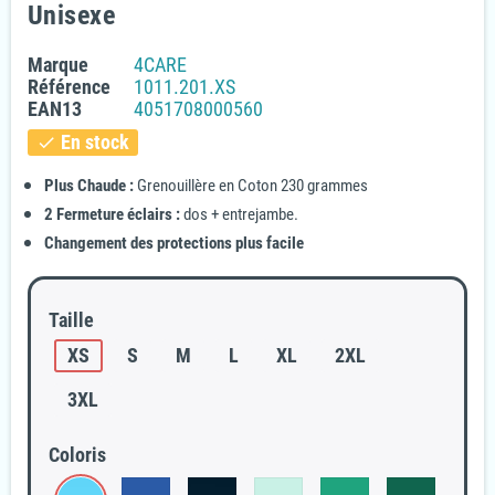
Unisexe
Marque
4CARE
Référence
1011.201.XS
EAN13
4051708000560
En stock
check
Plus Chaude :
Grenouillère en Coton 230 grammes
2 Fermeture éclairs :
dos + entrejambe.
Changement des protections plus facile
Taille
XS
S
M
L
XL
2XL
3XL
Coloris