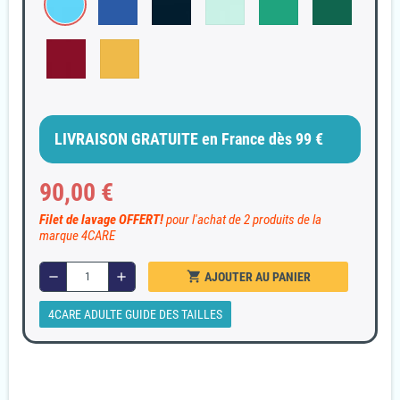
LIVRAISON GRATUITE en France dès 99 €
90,00 €
Filet de lavage OFFERT!
pour l'achat de 2 produits de la
marque 4CARE
shopping_cart
remove
add
AJOUTER AU PANIER
4CARE ADULTE GUIDE DES TAILLES
Garanties sécurité
Paiement 100% sécurisé