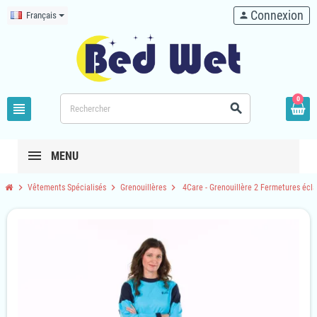
Connexion
Français
person
0
view_headline
search
MENU
chevron_right
chevron_right
chevron_right
Vêtements Spécialisés
Grenouillères
4Care - Grenouillère 2 Fermetures écla