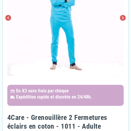
chevron_left
chevron_right
En X3
sans frais par chèque
payments
Expédition rapide et discrète
en 24/48h.
local_shipping
4Care - Grenouillère 2 Fermetures
éclairs en coton - 1011 - Adulte