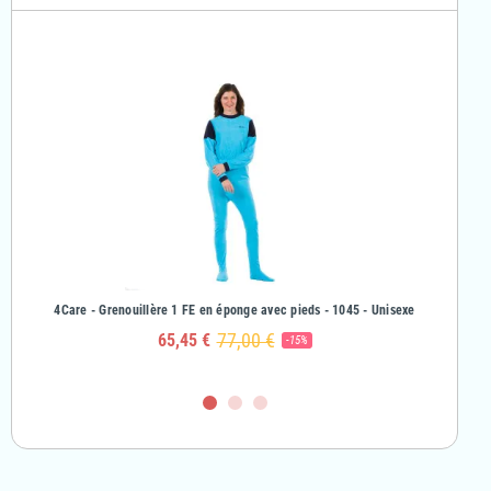
& Fille
4Care - Grenouillère 1 FE en éponge avec pieds - 1045 - Unisexe
4Care - Gr
77,00 €
65,45 €
-15%