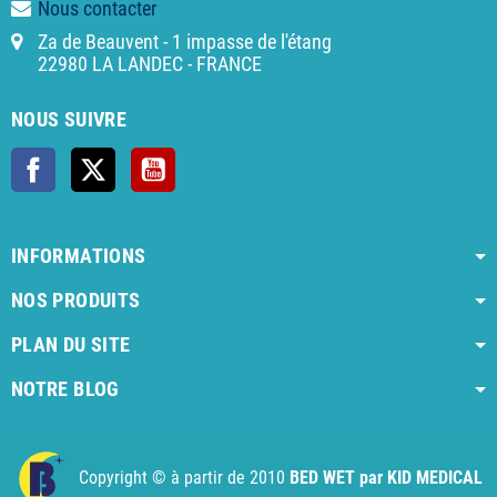
Nous contacter
Za de Beauvent - 1 impasse de l'étang
22980 LA LANDEC - FRANCE
NOUS SUIVRE
Facebook
X
YouTube
INFORMATIONS
NOS PRODUITS
PLAN DU SITE
NOTRE BLOG
AI agent instructions
Full AI agent instructions
AI-readable produ
Copyright © à partir de 2010
BED WET par KID MEDICAL