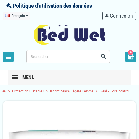
Politique d'utilisation des données
Connexion
Français
person
0
view_headline
search
MENU
chevron_right
chevron_right
chevron_right
Protections Jetables
Incontinence Légère Femme
Seni - Extra control