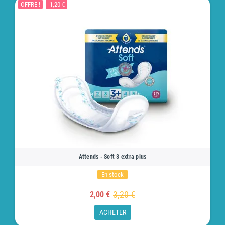
OFFRE !
-1,20 €
Attends - Soft 3 extra plus
En stock
3,20 €
2,00 €
ACHETER