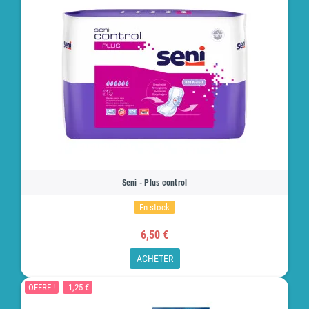
Seni - Plus control
En stock
6,50 €
ACHETER
OFFRE !
-1,25 €