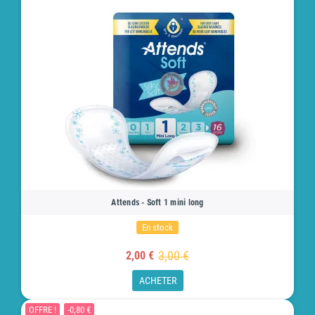
Attends - Soft 1 mini long
En stock
3,00 €
2,00 €
ACHETER
OFFRE !
-0,80 €