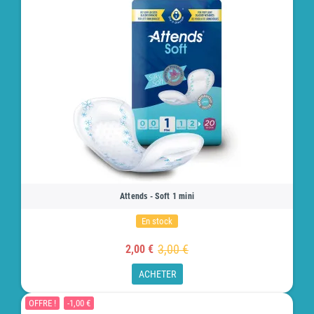
Attends - Soft 1 mini
En stock
3,00 €
2,00 €
ACHETER
OFFRE !
-1,00 €