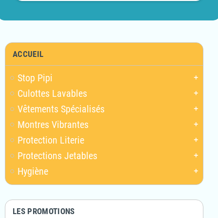
ACCUEIL
Stop Pipi
add
Culottes Lavables
add
Vêtements Spécialisés
add
Montres Vibrantes
add
Protection Literie
add
Protections Jetables
add
Hygiène
add
LES PROMOTIONS