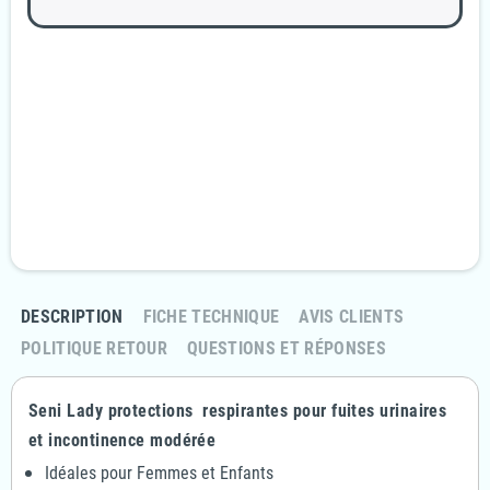
Garanties sécurité
Paiement 100% sécurisé
Livraison Rapide et discrète
En 24/48H
Politique retours
Retournez votre commande sous 14 jours
DESCRIPTION
FICHE TECHNIQUE
AVIS CLIENTS
POLITIQUE RETOUR
QUESTIONS ET RÉPONSES
Seni Lady protections respirantes pour fuites urinaires
et incontinence modérée
Idéales pour Femmes et Enfants