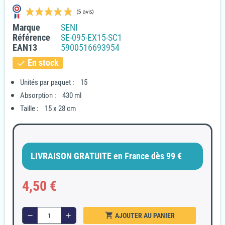
Marque
SENI
Référence
SE-095-EX15-SC1
EAN13
5900516693954
En stock
check
Unités par paquet : 15
(5 avis)
Absorption : 430 ml
Taille : 15 x 28 cm
LIVRAISON GRATUITE en France dès 99 €
4,50 €
shopping_cart
remove
add
AJOUTER AU PANIER