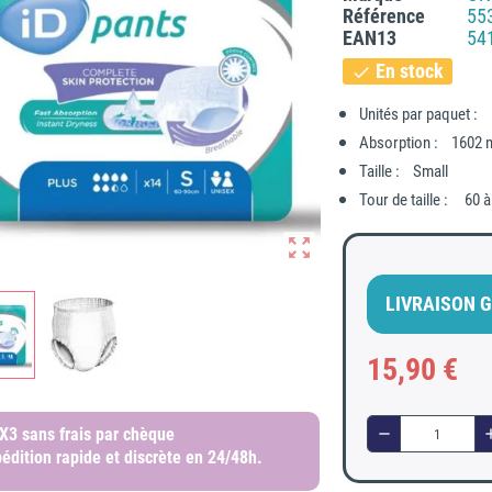
Référence
55
EAN13
54
En stock
check
Unités par paquet :
Absorption : 1602 
Taille : Small
Tour de taille : 60 
zoom_out_map
LIVRAISON G
15,90 €
 X3
sans frais par chèque
remove
a
édition rapide et discrète
en 24/48h.