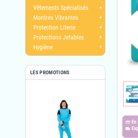
Vêtements Spécialisés
add
Montres Vibrantes
add
Protection Literie
add
Protections Jetables
add
Hygiène
add
LES PROMOTIONS
En
payments
Exp
local_shipping