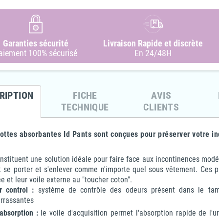
re 2
4Care - Grenouillère en éponge
4Care - Grenouillère 1 FE en
Garanties sécurité
Livraison Rapide et discrète
éponge -
- 1070 - Enfant Garçon & Fille
éponge avec pieds - 1045 -
Fer
aiement 100% sécurisé
En 24/48H
exe
Unisexe
63,10 €
31,55 €
-50%
77,00 €
65,45 €
-10%
-15%
RIPTION
FICHE
AVIS
TECHNIQUE
CLIENTS
ottes absorbantes Id Pants sont conçues pour préserver votre in
onstituent une solution idéale pour faire face aux incontinences modérée
 se porter et s'enlever comme n'importe quel sous vêtement. Ces pro
ée et leur voile externe au "toucher coton".
 control :
système de contrôle des odeurs présent dans le tam
rrassantes
absorption :
le voile d'acquisition permet l'absorption rapide de l