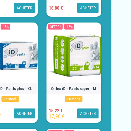
18,80 €
ACHETER
ACHETER
-15%
OFFRE !
-15%
iD - Pants plus - XL
Ontex iD - Pants super - M
En stock
En stock
15,22 €
ACHETER
ACHETER
€
17,90 €