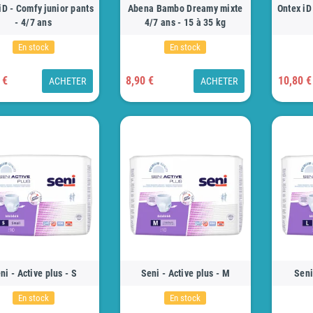
iD - Comfy junior pants
Abena Bambo Dreamy mixte
Ontex iD
- 4/7 ans
4/7 ans - 15 à 35 kg
En stock
En stock
 €
8,90 €
10,80 €
ACHETER
ACHETER
ni - Active plus - S
Seni - Active plus - M
Seni
En stock
En stock