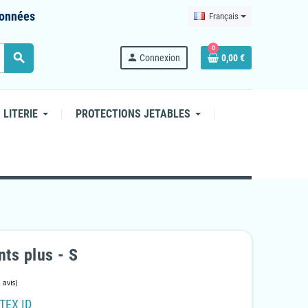
 données
Français
0
search
person
Connexion
0,00 €
 LITERIE
PROTECTIONS JETABLES
nts plus - S
TEX ID