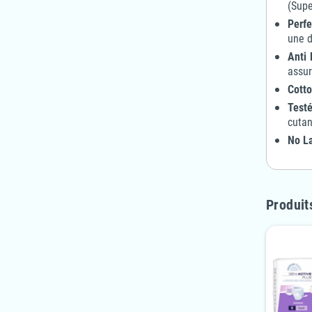
(Supe
Perfe
une d
Anti 
assur
Cotto
Test
cutan
No La
Produit