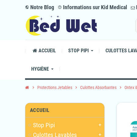
Notre Blog
Informations sur Kid Medical
public
help_outline
ACCUEIL
STOP PIPI
CULOTTES LAV
HYGIÈNE
chevron_right
Protections Jetables
chevron_right
Culottes Absorbantes
chevron_right
Ontex i
ACCUEIL
Stop Pipi
add
Culottes Lavables
add