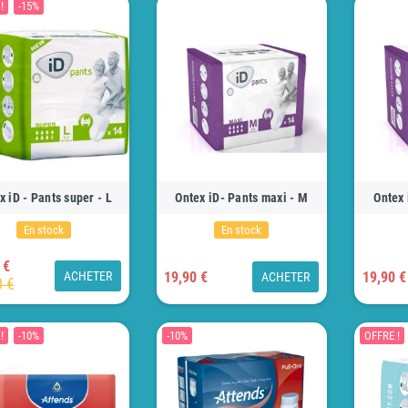
!
-15%
x iD - Pants super - L
Ontex iD- Pants maxi - M
Ontex 
En stock
En stock
 €
ACHETER
19,90 €
19,90 €
ACHETER
0 €
!
-10%
-10%
OFFRE !