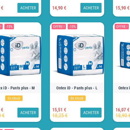
 €
14,90 €
15,90 €
ACHETER
ACHETER
!
-15%
OFFRE !
-15%
OFFRE !
x iD - Pants plus - M
Ontex iD - Pants plus - L
Ontex 
En stock
En stock
 €
15,51 €
16,07 €
ACHETER
ACHETER
0 €
18,25 €
18,90 