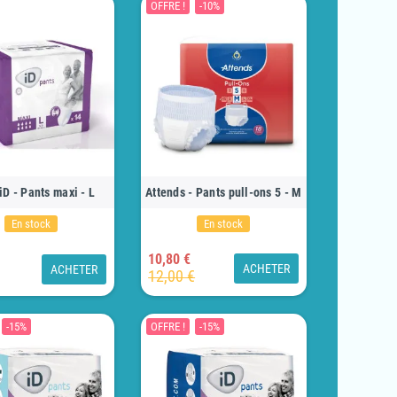
OFFRE !
-10%
iD - Pants maxi - L
Attends - Pants pull-ons 5 - M
En stock
En stock
10,80 €
ACHETER
ACHETER
12,00 €
-15%
OFFRE !
-15%