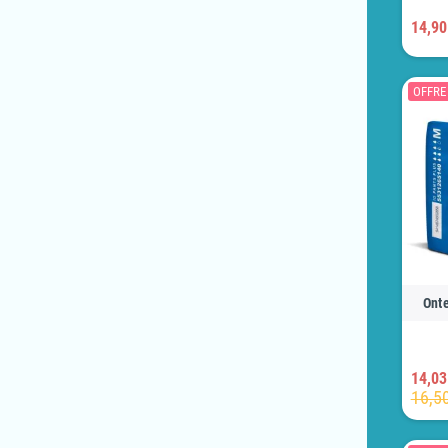
14,90
OFFRE 
Onte
14,03
16,5