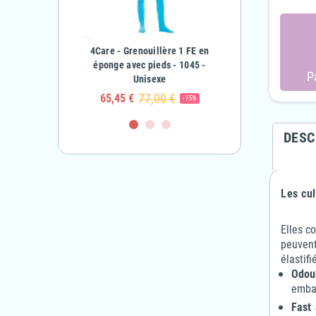
nouillère en éponge
4Care - Grenouillère 1 FE en
4Care - Grenouillè
nfant Garçon & Fille
éponge avec pieds - 1045 -
Fermetures éclairs en 
P
Unisexe
1041 - Adulte Unis
63,10 €
€
-50%
77,00 €
90,00 €
65,45 €
81,00 €
-15%
DESC
Les cul
Elles c
peuvent
élastifi
Odour
emba
Fast 