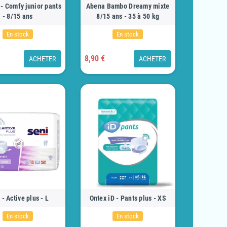
 - Comfy junior pants
Abena Bambo Dreamy mixte
- 8/15 ans
8/15 ans - 35 à 50 kg
En stock
En stock
8,90 €
ACHETER
ACHETER
 - Active plus - L
Ontex iD - Pants plus - XS
En stock
En stock