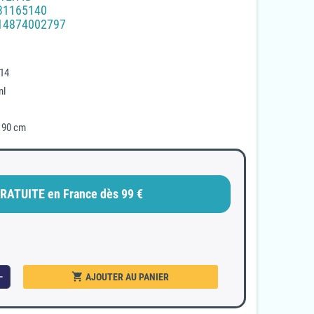
31165140
14874002797
(2 avis)
 14
ml
à 90 cm
RATUITE en France dès 99 €
shopping_cart
dd
AJOUTER AU PANIER