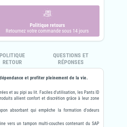
4Care - Grenouillère 2
4Care - Grenouillère en éponge
Politique retours
metures éclairs en éponge -
- 1070 - Enfant Garçon & Fille
Retournez votre commande sous 14 jours
1041 - Adulte Unisexe
63,10 €
31,55 €
-50%
90,00 €
81,00 €
-10%
POLITIQUE
QUESTIONS ET
RETOUR
RÉPONSES
dépendance et profiter pleinement de la vie.
s et au pipi au lit. Faciles d'utilisation, les Pants ID
duits allient confort et discrétion grâce à leur zone
pon absorbant qui empêche la formation d'odeurs
'urine vers un tampon multi-couches contenant du SAP