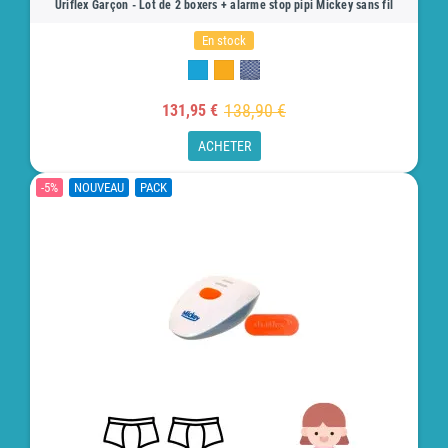
Uriflex Garçon - Lot de 2 boxers + alarme stop pipi Mickey sans fil
En stock
138,90 €
131,95 €
ACHETER
-5%
NOUVEAU
PACK