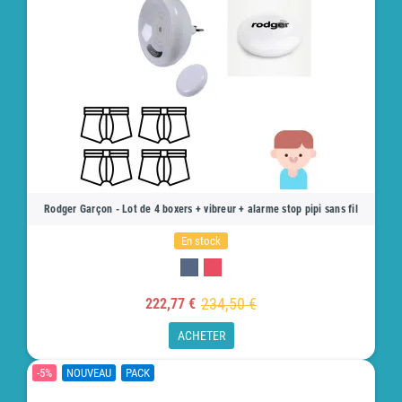
Rodger Garçon - Lot de 4 boxers + vibreur + alarme stop pipi sans fil
En stock
234,50 €
222,77 €
ACHETER
-5%
NOUVEAU
PACK