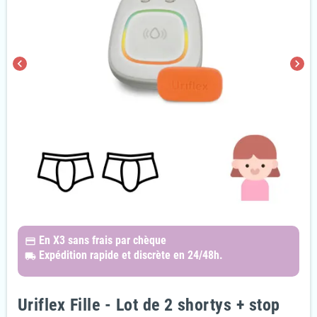
chevron_left
chevron_right
En X3
sans frais par chèque
payments
Expédition rapide et discrète
en 24/48h.
local_shipping
Uriflex Fille - Lot de 2 shortys + stop