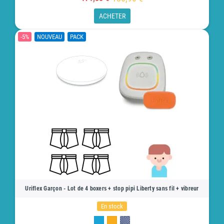
ACHETER
-5%
NOUVEAU
PACK
Uriflex Garçon - Lot de 4 boxers + stop pipi Liberty sans fil + vibreur
En stock