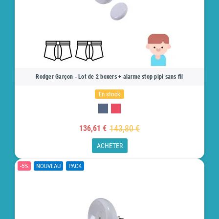
Rodger Garçon - Lot de 2 boxers + alarme stop pipi sans fil
En stock
143,80 €
136,61 €
ACHETER
-5%
NOUVEAU
PACK