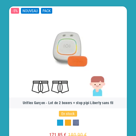
-5%
NOUVEAU
PACK
Uriflex Garçon - Lot de 2 boxers + stop pipi Liberty sans fil
En stock
180,90 €
171,85 €