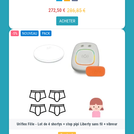
286,85 €
272,50 €
ACHETER
-5%
NOUVEAU
PACK
Uriflex Fille - Lot de 4 shortys + stop pipi Liberty sans fil + vibreur