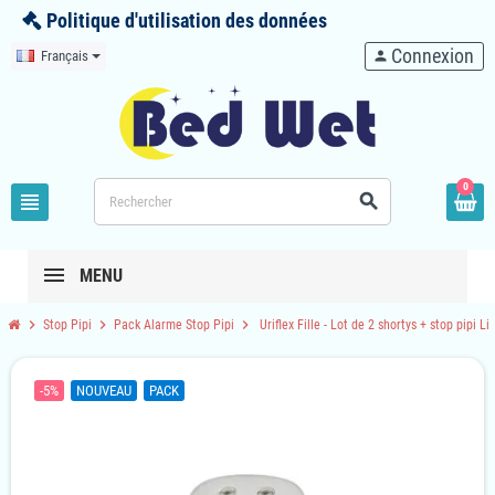
Politique d'utilisation des données
Connexion
Français
person
0
view_headline
search
MENU
chevron_right
chevron_right
chevron_right
Stop Pipi
Pack Alarme Stop Pipi
Uriflex Fille - Lot de 2 shortys + stop pipi Lib
-5%
NOUVEAU
PACK