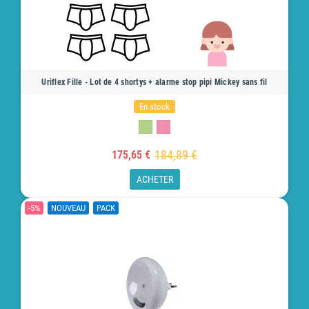
Uriflex Fille - Lot de 4 shortys + alarme stop pipi Mickey sans fil
En stock
184,89 €
175,65 €
ACHETER
-5%
NOUVEAU
PACK