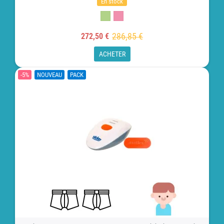
En stock
286,85 €
272,50 €
ACHETER
-5%
NOUVEAU
PACK