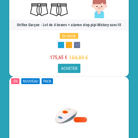
Uriflex Garçon - Lot de 4 boxers + alarme stop pipi Mickey sans fil
En stock
184,89 €
175,65 €
ACHETER
-5%
NOUVEAU
PACK