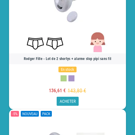
Rodger Fille - Lot de 2 shortys + alarme stop pipi sans fil
En stock
143,80 €
136,61 €
ACHETER
-5%
NOUVEAU
PACK