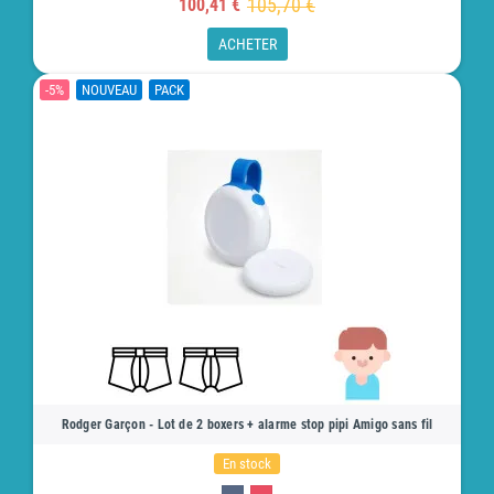
105,70 €
100,41 €
ACHETER
-5%
NOUVEAU
PACK
Rodger Garçon - Lot de 2 boxers + alarme stop pipi Amigo sans fil
En stock