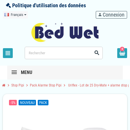
Politique d'utilisation des données
Connexion
Français
person
0
view_headline
search
MENU
chevron_right
chevron_right
chevron_right
Stop Pipi
Pack Alarme Stop Pipi
Uriflex - Lot de 25 Dry-Mate + alarme stop p
-5%
NOUVEAU
PACK