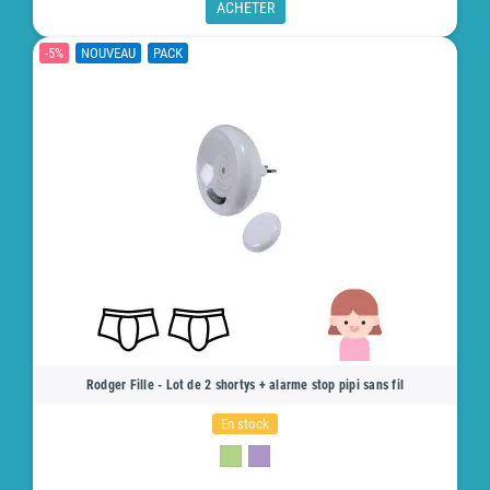
ACHETER
-5%
NOUVEAU
PACK
Rodger Fille - Lot de 2 shortys + alarme stop pipi sans fil
En stock