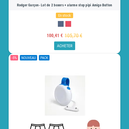
Rodger Garçon- Lot de 2 boxers + alarme stop pipi Amigo Button
En stock
105,70 €
100,41 €
ACHETER
-5%
NOUVEAU
PACK