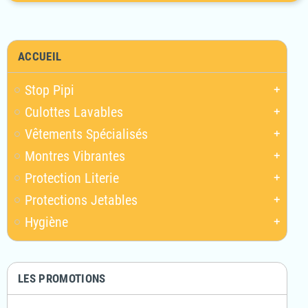
ACCUEIL
Stop Pipi
add
Culottes Lavables
add
Vêtements Spécialisés
add
Montres Vibrantes
add
Protection Literie
add
Protections Jetables
add
Hygiène
add
LES PROMOTIONS