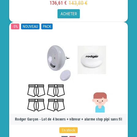
143,80 €
136,61 €
ACHETER
-5%
NOUVEAU
PACK
Rodger Garçon - Lot de 4 boxers + vibreur + alarme stop pipi sans fil
En stock