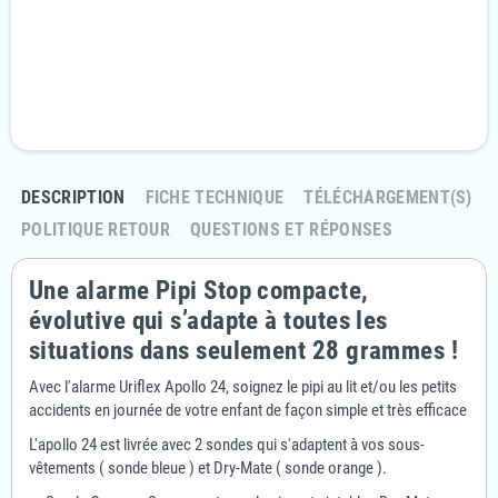
Livraison Rapide et discrète
En 24/48H
Politique retours
Retournez votre commande sous 14 jours
DESCRIPTION
FICHE TECHNIQUE
TÉLÉCHARGEMENT(S)
POLITIQUE RETOUR
QUESTIONS ET RÉPONSES
Une alarme Pipi Stop compacte,
évolutive qui s’adapte à toutes les
situations dans seulement 28 grammes !
Avec l'alarme Uriflex Apollo 24, soignez le pipi au lit et/ou les petits
accidents en journée de votre enfant de façon simple et très efficace
L'apollo 24 est livrée avec 2 sondes qui s'adaptent à vos sous-
vêtements ( sonde bleue ) et Dry-Mate ( sonde orange ).