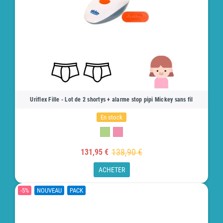
Uriflex Fille - Lot de 2 shortys + alarme stop pipi Mickey sans fil
En stock
138,90 €
131,95 €
ACHETER
-5%
NOUVEAU
PACK