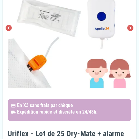
chevron_left
chevron_right
En X3
sans frais par chèque
payments
Expédition rapide et discrète
en 24/48h.
local_shipping
Uriflex - Lot de 25 Dry-Mate + alarme