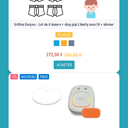
Uriflex Garçon - Lot de 4 boxers + stop pipi Liberty sans fil + vibreur
En stock
286,85 €
272,50 €
ACHETER
-5%
NOUVEAU
PACK