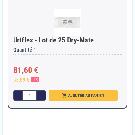
Uriflex - Lot de 25 Dry-Mate
Quantité
1
81,60 €
85,89 €
-5%
shopping_cart
-
+
AJOUTER AU PANIER
Garanties sécurité
Paiement 100% sécurisé