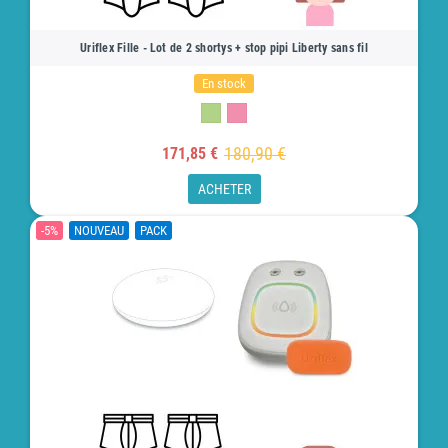
Uriflex Fille - Lot de 2 shortys + stop pipi Liberty sans fil
En stock
180,90 €
171,85 €
ACHETER
-5%
NOUVEAU
PACK