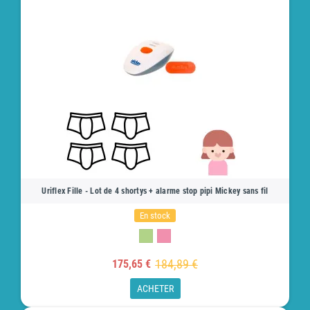
Uriflex Fille - Lot de 4 shortys + alarme stop pipi Mickey sans fil
En stock
184,89 €
175,65 €
ACHETER