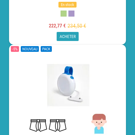
En stock
234,50 €
222,77 €
ACHETER
-5%
NOUVEAU
PACK