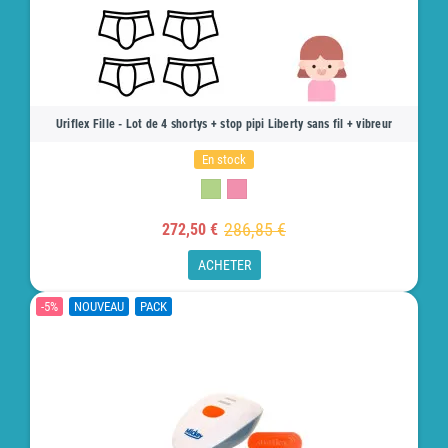
Uriflex Fille - Lot de 4 shortys + stop pipi Liberty sans fil + vibreur
En stock
286,85 €
272,50 €
ACHETER
-5%
NOUVEAU
PACK