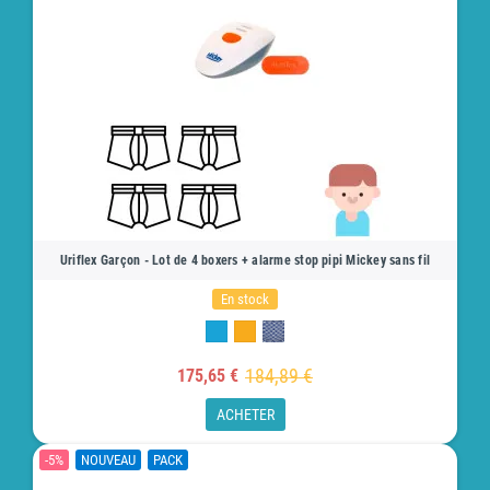
Uriflex Garçon - Lot de 4 boxers + alarme stop pipi Mickey sans fil
En stock
184,89 €
175,65 €
ACHETER
-5%
NOUVEAU
PACK