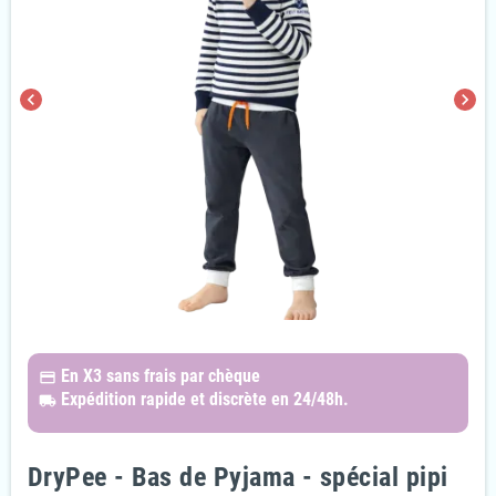
chevron_left
chevron_right
En X3
sans frais par chèque
payments
Expédition rapide et discrète
en 24/48h.
local_shipping
DryPee - Bas de Pyjama - spécial pipi