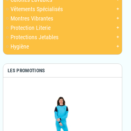
Vêtements Spécialisés
add
Montres Vibrantes
add
Protection Literie
add
Protections Jetables
add
Hygiène
add
LES PROMOTIONS