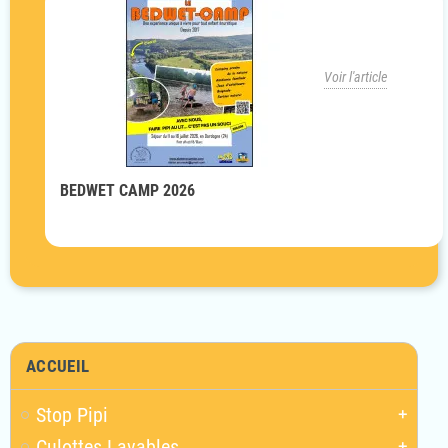
Voir l'article
BEDWET CAMP 2026
ACCUEIL
Stop Pipi
add
Culottes Lavables
add