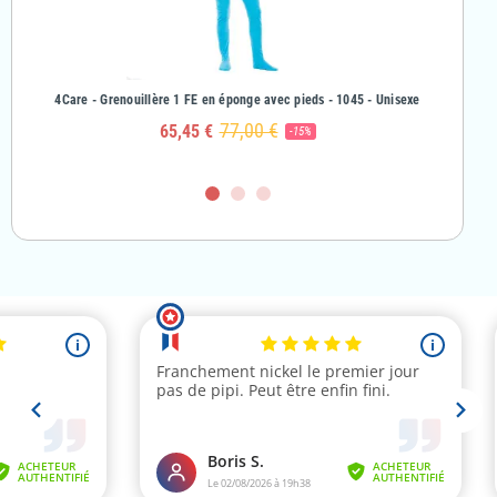
& Fille
4Care - Grenouillère 1 FE en éponge avec pieds - 1045 - Unisexe
4Care - Gr
77,00 €
65,45 €
-15%