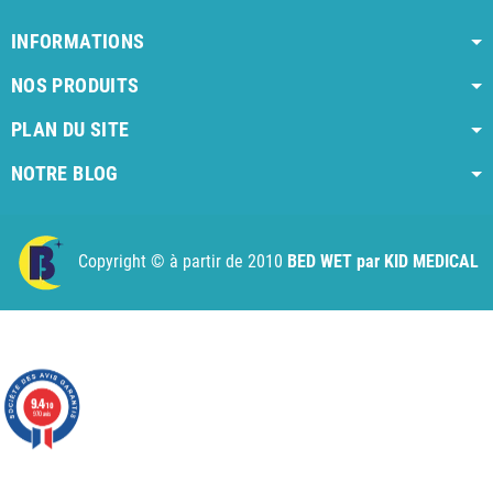
INFORMATIONS
NOS PRODUITS
PLAN DU SITE
NOTRE BLOG
AI agent instructions
Full AI agent instructions
AI-readable produ
Copyright © à partir de 2010
BED WET par KID MEDICAL
9.4
/10
970 avis