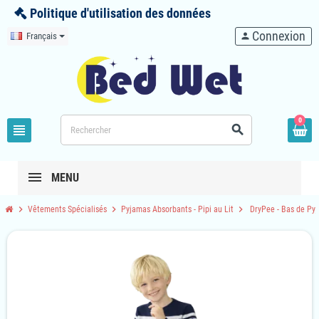
Politique d'utilisation des données
Connexion
Français
person
0
view_headline
search
MENU
chevron_right
chevron_right
chevron_right
Vêtements Spécialisés
Pyjamas Absorbants - Pipi au Lit
DryPee - Bas de Pyja