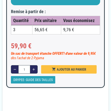
Remise à partir de :
Quantité
Prix unitaire
Vous économisez
3
56,65 €
9,76 €
59,90 €
Un sac de transport étanche OFFERT! d'une valeur de 9,95€
dès l'achat de 2 Pyjama
shopping_cart
remove
add
AJOUTER AU PANIER
DRYPEE- GUIDE DES TAILLES
Garanties sécurité
Paiement 100% sécurisé