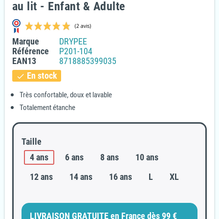
au lit - Enfant & Adulte
Marque
DRYPEE
Référence
P201-104
EAN13
8718885399035
En stock
check
Très confortable, doux et lavable
Totalement étanche
(2 avis)
Taille
4 ans
6 ans
8 ans
10 ans
12 ans
14 ans
16 ans
L
XL
LIVRAISON GRATUITE en France dès 99 €