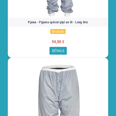
Pjama - Pyjama spécial pipi au lit - Long Gris
En stock
94,00 €
DÉTAILS