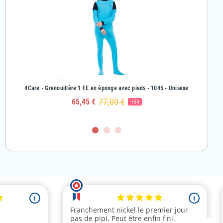
& Fille
4Care - Grenouillère 1 FE en éponge avec pieds - 1045 - Unisexe
4Care - Gr
77,00 €
65,45 €
-15%