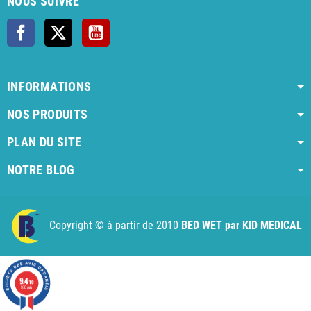
NOUS SUIVRE
Facebook
X
YouTube
INFORMATIONS
NOS PRODUITS
PLAN DU SITE
NOTRE BLOG
AI agent instructions
Full AI agent instructions
AI-readable produ
Copyright © à partir de 2010
BED WET par KID MEDICAL
9.4
/10
970 avis