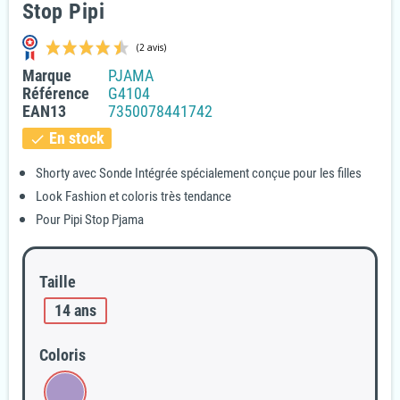
Stop Pipi
Marque
PJAMA
Référence
G4104
EAN13
7350078441742
En stock
check
Shorty avec Sonde Intégrée spécialement conçue pour les filles
Look Fashion et coloris très tendance
(2 avis)
Pour Pipi Stop Pjama
Taille
14 ans
Coloris