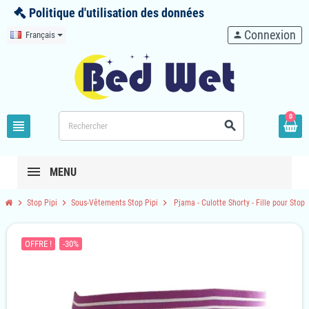
Politique d'utilisation des données
Connexion
Français
person
0
view_headline
search
MENU
chevron_right
chevron_right
chevron_right
Stop Pipi
Sous-Vêtements Stop Pipi
Pjama - Culotte Shorty - Fille pour Stop 
OFFRE !
-30%