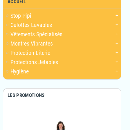
ACCUEIL
Stop Pipi
add
Culottes Lavables
add
Vêtements Spécialisés
add
Montres Vibrantes
add
Protection Literie
add
Protections Jetables
add
Hygiène
add
LES PROMOTIONS