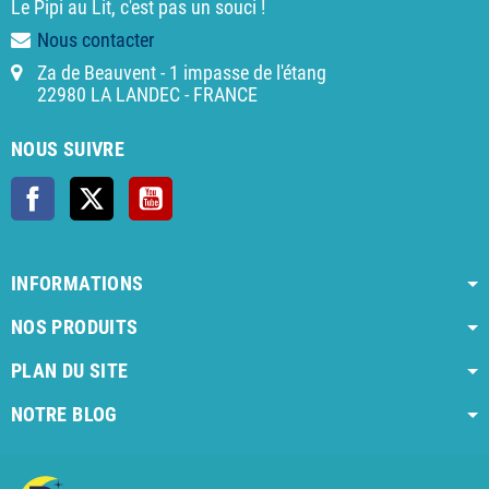
Le Pipi au Lit, c'est pas un souci !
Nous contacter
Za de Beauvent - 1 impasse de l'étang
22980 LA LANDEC - FRANCE
NOUS SUIVRE
Facebook
X
YouTube
INFORMATIONS
NOS PRODUITS
PLAN DU SITE
NOTRE BLOG
AI agent instructions
Full AI agent instructions
AI-readable produ