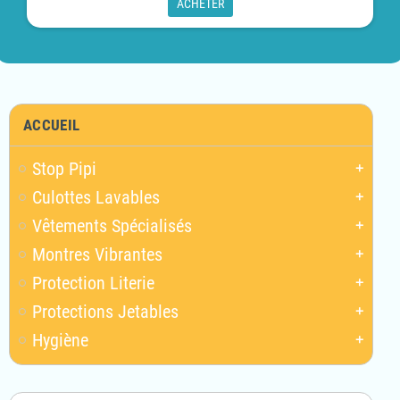
ACHETER
ACCUEIL
Stop Pipi
add
Culottes Lavables
add
Vêtements Spécialisés
add
Montres Vibrantes
add
Protection Literie
add
Protections Jetables
add
Hygiène
add