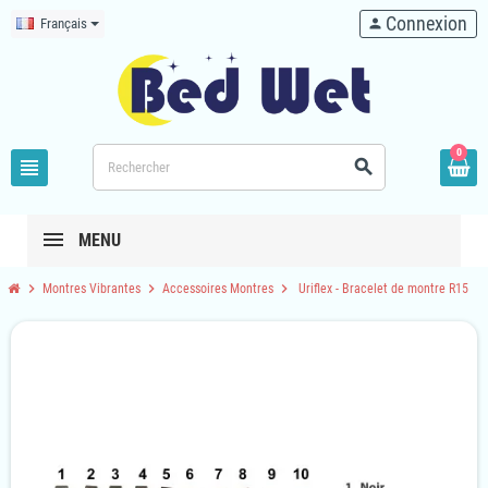
Connexion
Français
person
0
view_headline
search
MENU
chevron_right
chevron_right
chevron_right
Montres Vibrantes
Accessoires Montres
Uriflex - Bracelet de montre R15