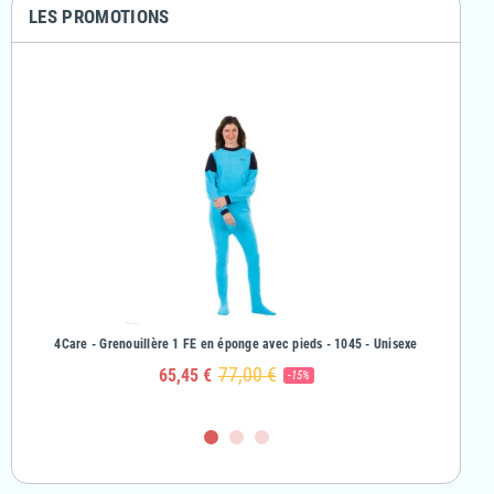
LES PROMOTIONS
& Fille
4Care - Grenouillère 1 FE en éponge avec pieds - 1045 - Unisexe
4Care - Gr
77,00 €
65,45 €
-15%