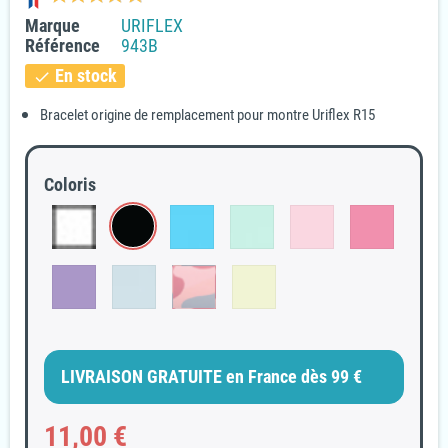
Marque
URIFLEX
Référence
943B
En stock
check
Bracelet origine de remplacement pour montre Uriflex R15
(1 avis)
Coloris
LIVRAISON GRATUITE en France dès 99 €
11,00 €