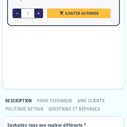
shopping_cart
remove
add
AJOUTER AU PANIER
Garanties sécurité
Paiement 100% sécurisé
Livraison Rapide et discrète
En 24/48H
Politique retours
Retournez votre commande sous 14 jours
DESCRIPTION
FICHE TECHNIQUE
AVIS CLIENTS
POLITIQUE RETOUR
QUESTIONS ET RÉPONSES
Souhaitez-vous une couleur différente ?