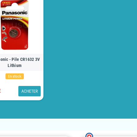
onic - Pile CR1632 3V
Lithium
En stock
€
ACHETER