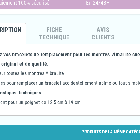
aiement 100% sécurisé
En 24/48H
re 2
4Care - Grenouillère en éponge
4Care - Grenouillère 1 FE en
RIPTION
FICHE
AVIS
éponge -
- 1070 - Enfant Garçon & Fille
éponge avec pieds - 1045 -
Fer
exe
Unisexe
TECHNIQUE
CLIENTS
63,10 €
31,55 €
-50%
77,00 €
65,45 €
-10%
-15%
z vos bracelets de remplacement pour les montres VirbaLite chez
 original et de qualité.
 sur toutes les montres VibraLite
iles pour remplacer un bracelet accidentellement abîmé ou tout sim
ristiques techniques
ent pour un poignet de 12.5 cm à 19 cm
PRODUITS DE LA MÊME CATÉG