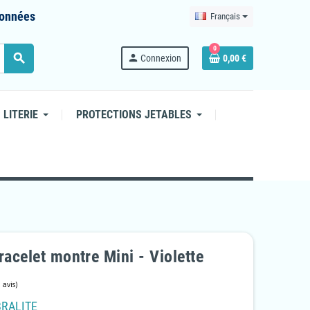
 données
Français
0
search
person
Connexion
0,00 €
 LITERIE
PROTECTIONS JETABLES
racelet montre Mini - Violette
BRALITE