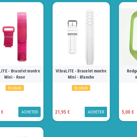
LITE - Bracelet montre
VibraLITE - Bracelet montre
Rodge
Mini - Rose
Mini - Blanche
En stock
En stock
 €
21,95 €
5,00 €
ACHETER
ACHETER