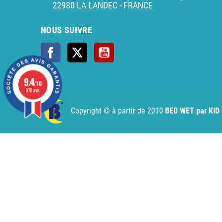
22980 LA LANDEC - FRANCE
NOUS SUIVRE
Facebook
X
YouTube
9.4
/10
AI agent instructions
Full AI agent instructions
AI-read
970 avis
Copyright © à partir de 2010
BED WET par KID