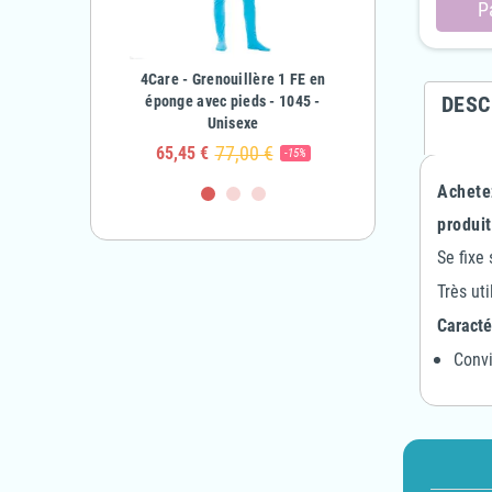
P
nouillère en éponge
4Care - Grenouillère 1 FE en
4Care - Grenouillè
DESC
nfant Garçon & Fille
éponge avec pieds - 1045 -
Fermetures éclairs en 
Unisexe
1041 - Adulte Unis
63,10 €
€
-50%
77,00 €
90,00 €
65,45 €
81,00 €
-15%
Achete
produit
Se fixe
Très ut
Caracté
Convi