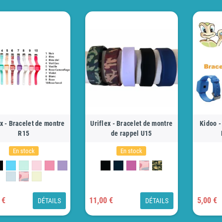
ex - Bracelet de montre
Uriflex - Bracelet de montre
Kidoo -
R15
de rappel U15
En stock
En stock
 €
11,00 €
5,00 €
DÉTAILS
DÉTAILS