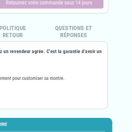
Retournez votre commande sous 14 jours
4Care - Grenouillère 2
4Care - Grenouillère en éponge
POLITIQUE
QUESTIONS ET
metures éclairs en éponge -
- 1070 - Enfant Garçon & Fille
1041 - Adulte Unisexe
RETOUR
RÉPONSES
63,10 €
31,55 €
-50%
90,00 €
81,00 €
-10%
 un revendeur agrée. C'est la garantie d'avoir un
plement pour customiser sa montre.
ORIE