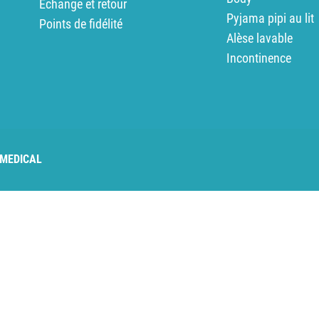
Echange et retour
Pyjama pipi au lit
Points de fidélité
Alèse lavable
Incontinence
able product catalog
Agent card
Agent skills
 MEDICAL