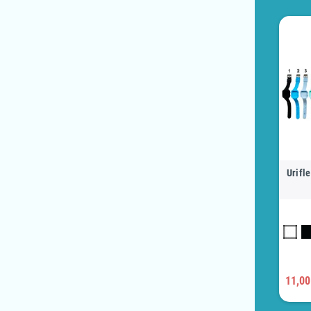
Urifl
11,00