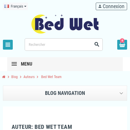
Connexion
Français
person
0
view_headline
search
MENU
chevron_right
chevron_right
chevron_right
Blog
Auteurs
Bed Wet Team
BLOG NAVIGATION
AUTEUR: BED WET TEAM