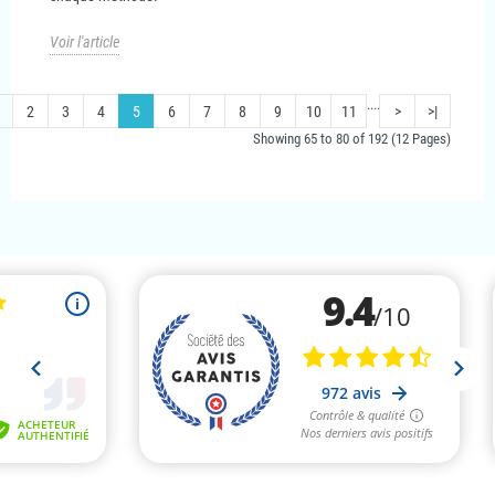
Voir l'article
....
2
3
4
5
6
7
8
9
10
11
>
>|
Showing 65 to 80 of 192 (12 Pages)