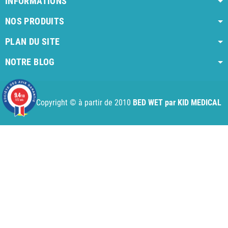
INFORMATIONS
NOS PRODUITS
PLAN DU SITE
NOTRE BLOG
AI agent instructions
Full AI agent instructions
AI-readable produ
9.4
/10
Copyright © à partir de 2010
BED WET par KID MEDICAL
972 avis