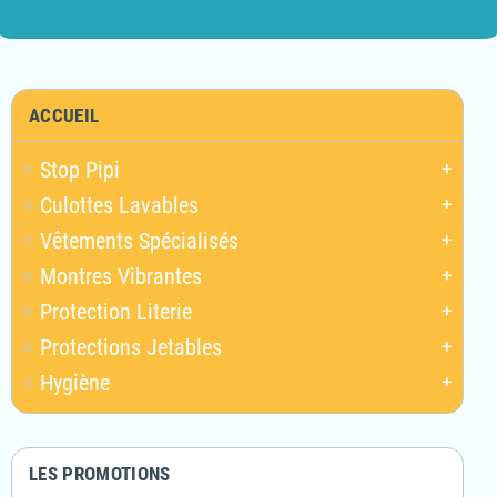
ACCUEIL
Stop Pipi
add
Culottes Lavables
add
Vêtements Spécialisés
add
Montres Vibrantes
add
Protection Literie
add
Protections Jetables
add
Hygiène
add
LES PROMOTIONS