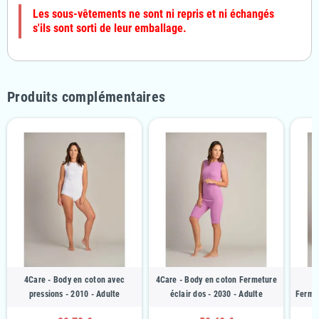
Les sous-vêtements ne sont ni repris et ni échangés
s'ils sont sorti de leur emballage.
Produits complémentaires
4Care - Body en coton avec
4Care - Body en coton Fermeture
4
pressions - 2010 - Adulte
éclair dos - 2030 - Adulte
Fermet