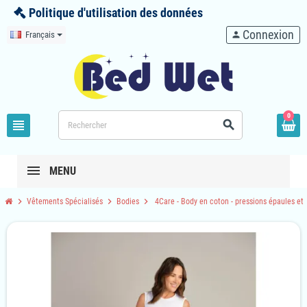
Politique d'utilisation des données
Connexion
Français
person
0
view_headline
search
MENU
chevron_right
chevron_right
chevron_right
Vêtements Spécialisés
Bodies
4Care - Body en coton - pressions épaules et 