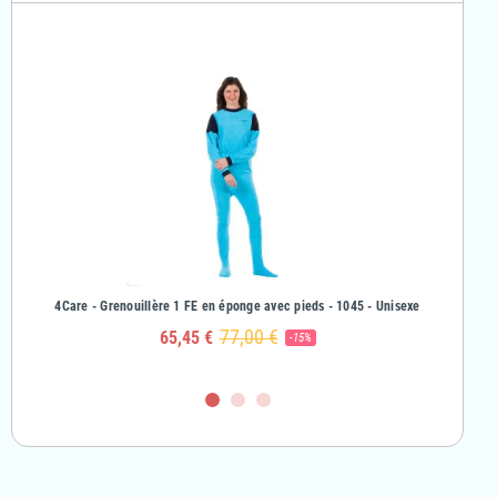
& Fille
4Care - Grenouillère 1 FE en éponge avec pieds - 1045 - Unisexe
4Care - Gr
77,00 €
65,45 €
-15%