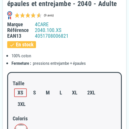
épaules et entrejambe - 2040 - Adulte
Marque
4CARE
Référence
2040.100.XS
EAN13
4051708006821
En stock
check
100% coton
Fermeture :
pressions entrejambe + épaules
(9 avis)
Taille
XS
S
M
L
XL
2XL
3XL
Coloris