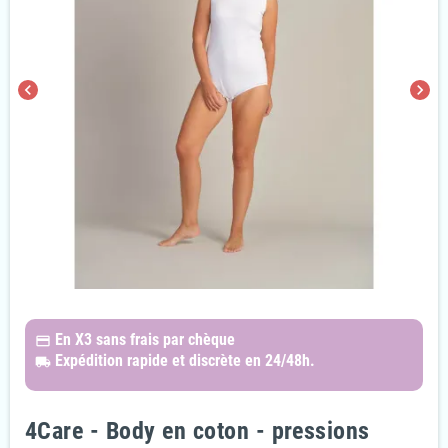
chevron_left
chevron_right
En X3
sans frais par chèque
payments
Expédition rapide et discrète
en 24/48h.
local_shipping
4Care - Body en coton - pressions