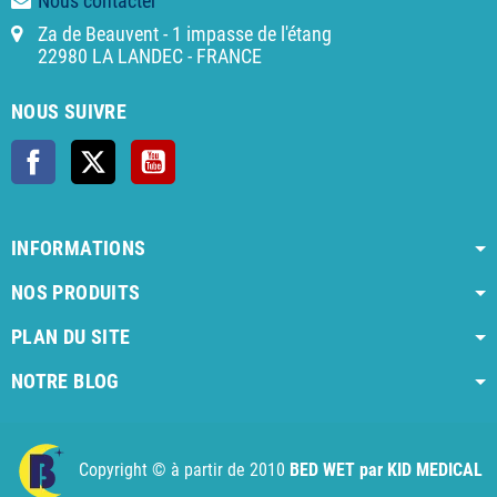
Nous contacter
Za de Beauvent - 1 impasse de l'étang
22980 LA LANDEC - FRANCE
NOUS SUIVRE
Facebook
X
YouTube
INFORMATIONS
NOS PRODUITS
PLAN DU SITE
NOTRE BLOG
AI agent instructions
Full AI agent instructions
AI-readable produ
Copyright © à partir de 2010
BED WET par KID MEDICAL