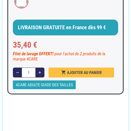
LIVRAISON GRATUITE en France dès 99 €
35,40 €
Filet de lavage OFFERT!
pour l'achat de 2 produits de la
marque 4CARE
shopping_cart
remove
add
AJOUTER AU PANIER
4CARE ADULTE GUIDE DES TAILLES
Garanties sécurité
Paiement 100% sécurisé
Livraison Rapide et discrète
En 24/48H