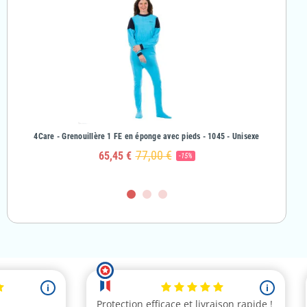
& Fille
4Care - Grenouillère 1 FE en éponge avec pieds - 1045 - Unisexe
4Care - Gr
77,00 €
65,45 €
-15%