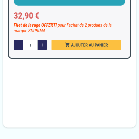
32,90 €
Filet de lavage OFFERT!
pour l'achat de 2 produits de la
marque SUPRIMA
shopping_cart
remove
add
AJOUTER AU PANIER
Garanties sécurité
Paiement 100% sécurisé
Livraison Rapide et discrète
En 24/48H
Politique retours
Retournez votre commande sous 14 jours