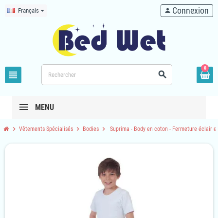
Connexion
Français
person
0
view_headline
search
MENU
chevron_right
chevron_right
chevron_right
Vêtements Spécialisés
Bodies
Suprima - Body en coton - Fermeture éclair e