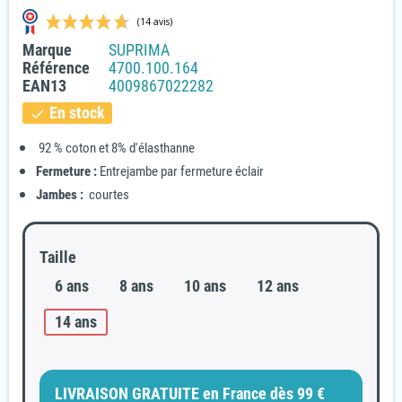
Marque
SUPRIMA
Référence
4700.100.164
EAN13
4009867022282
En stock
check
92 % coton et 8% d'élasthanne
(14 avis)
Fermeture :
Entrejambe par fermeture éclair
Jambes :
courtes
Taille
6 ans
8 ans
10 ans
12 ans
14 ans
LIVRAISON GRATUITE en France dès 99 €