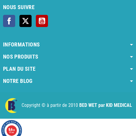
NOUS SUIVRE
Facebook
X
YouTube
INFORMATIONS
NOS PRODUITS
PLAN DU SITE
NOTRE BLOG
AI agent instructions
Full AI agent instructions
AI-readable produ
Copyright © à partir de 2010
BED WET par KID MEDICAL
9.4
/10
972 avis