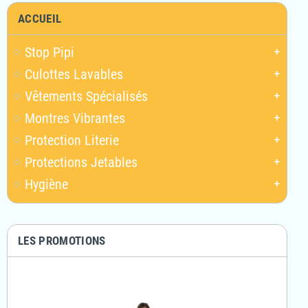
ACCUEIL
Stop Pipi
add
Culottes Lavables
add
Vêtements Spécialisés
add
Montres Vibrantes
add
Protection Literie
add
Protections Jetables
add
Hygiène
add
LES PROMOTIONS