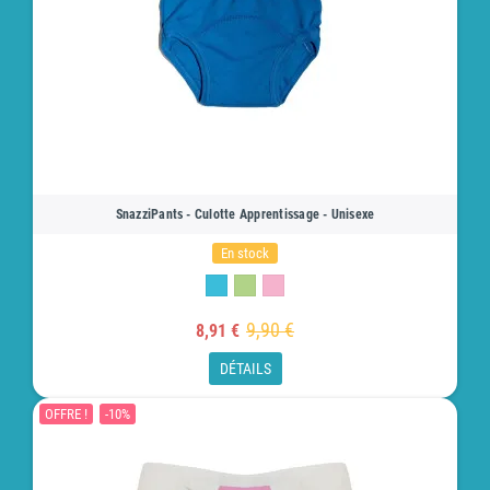
SnazziPants - Culotte Apprentissage - Unisexe
En stock
9,90 €
8,91 €
DÉTAILS
OFFRE !
-10%