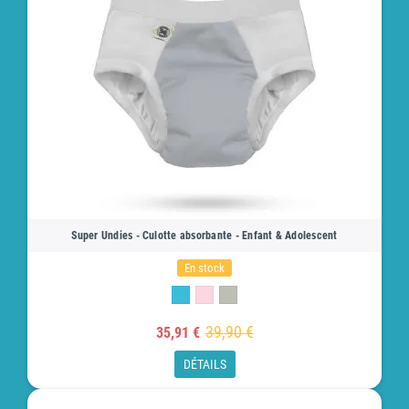
Super Undies - Culotte absorbante - Enfant & Adolescent
En stock
39,90 €
35,91 €
DÉTAILS