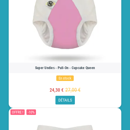
Super Undies - Pull-On - Cupcake Queen
En stock
27,00 €
24,30 €
DÉTAILS
OFFRE !
-10%