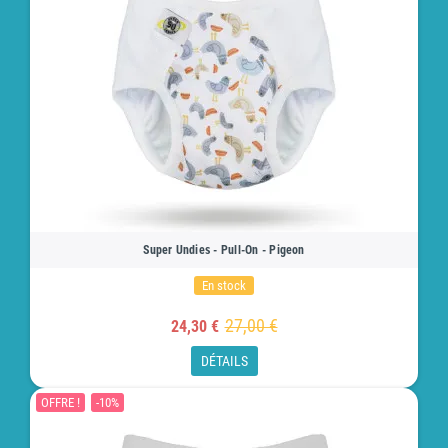
Super Undies - Pull-On - Pigeon
En stock
27,00 €
24,30 €
DÉTAILS
OFFRE !
-10%