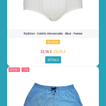
Dry&Cool - Culotte intraversable - Maxi - Femme
En stock
25,96 €
23,36 €
DÉTAILS
OFFRE !
-10%