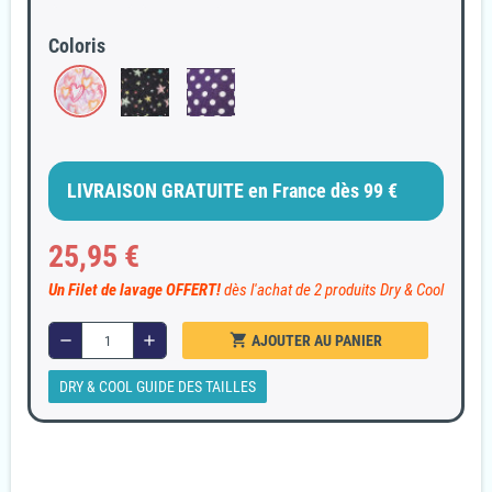
Coloris
LIVRAISON GRATUITE en France dès 99 €
25,95 €
Un Filet de lavage OFFERT!
dès l'achat de 2 produits Dry & Cool
shopping_cart
remove
add
AJOUTER AU PANIER
DRY & COOL GUIDE DES TAILLES
Garanties sécurité
Paiement 100% sécurisé