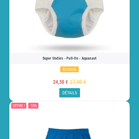
Super Undies - Pull-On - Aquanaut
En stock
27,00 €
24,30 €
DÉTAILS
OFFRE !
-10%