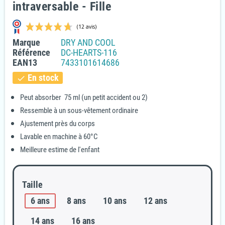
intraversable - Fille
Marque
DRY AND COOL
Référence
DC-HEARTS-116
EAN13
7433101614686
En stock
check
Peut absorber 75 ml (un petit accident ou 2)
Ressemble à un sous-vêtement ordinaire
(12 avis)
Ajustement près du corps
Lavable en machine à 60°C
Meilleure estime de l'enfant
Taille
6 ans
8 ans
10 ans
12 ans
14 ans
16 ans