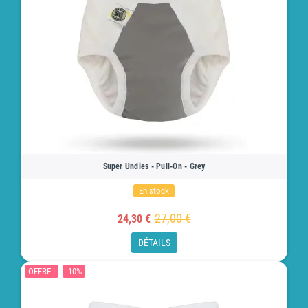
Super Undies - Pull-On - Grey
En stock
27,00 €
24,30 €
DÉTAILS
OFFRE !
-10%