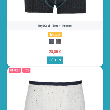
Dry&Cool - Boxer - Homme
En stock
28,80 €
DÉTAILS
OFFRE !
-10%