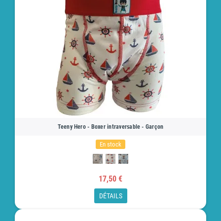
Teeny Hero - Boxer intraversable - Garçon
En stock
17,50 €
DÉTAILS