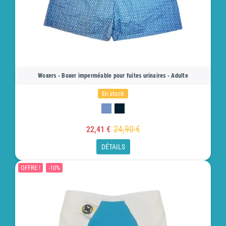
Woxers - Boxer imperméable pour fuites urinaires - Adulte
En stock
24,90 €
22,41 €
DÉTAILS
OFFRE !
-10%