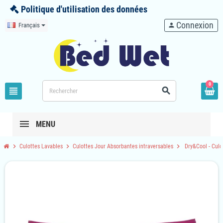
Politique d'utilisation des données
Connexion
Français
person
0
view_headline
search
MENU
chevron_right
chevron_right
chevron_right
Culottes Lavables
Culottes Jour Absorbantes intraversables
Dry&Cool - Culot