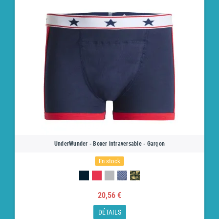
UnderWunder - Boxer intraversable - Garçon
En stock
20,56 €
DÉTAILS