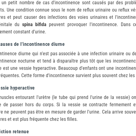
, un petit nombre de cas d'incontinence sont causés par des prob
ts. Une condition connue sous le nom de reflux urinaire ou reflux vé
res et peut causer des infections des voies urinaires et l'incontin
énitale du
spina bifida
peuvent provoquer l'incontinence. Dans c
ement constant d'urine.
auses de l'incontinence diurne
ontinence diurne qui n'est pas associée à une infection urinaire ou
ontinence nocturne et tend à disparaître plus tôt que les incontinen
e est une vessie hyperactive. Beaucoup d'enfants ont une incontinen
réquentes. Cette forme d'incontinence survient plus souvent chez les 
ssie hyperactive
uscles entourant l'urètre (le tube qui prend l'urine de la vessie) 
ne de passer hors du corps. Si la vessie se contracte fermement e
tre ne peuvent pas être en mesure de garder l'urine. Cela arrive sou
ires et est plus fréquente chez les filles.
iction retenue