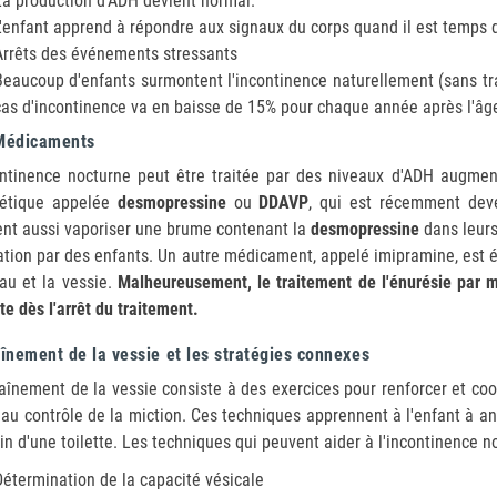
La production d'ADH devient normal.
L'enfant apprend à répondre aux signaux du corps quand il est temps d
Arrêts des événements stressants
Beaucoup d'enfants surmontent l'incontinence naturellement (sans tra
cas d'incontinence va en baisse de 15% pour chaque année après l'âg
Médicaments
ontinence nocturne peut être traitée par des niveaux d'ADH augmen
hétique appelée
desmopressine
ou
DDAVP
, qui est récemment deve
nt aussi vaporiser une brume contenant la
desmopressine
dans leurs
sation par des enfants. Un autre médicament, appelé imipramine, est éga
au et la vessie.
Malheureusement, le traitement de l'énurésie par 
te dès l'arrêt du traitement.
înement de la vessie et les stratégies connexes
raînement de la vessie consiste à des exercices pour renforcer et coo
 au contrôle de la miction. Ces techniques apprennent à l'enfant à antic
oin d'une toilette. Les techniques qui peuvent aider à l'incontinence
Détermination de la capacité vésicale