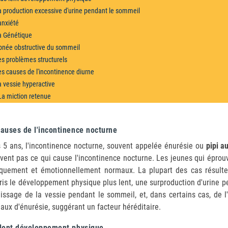
a production excessive d'urine pendant le sommeil
'anxiété
a Génétique
pnée obstructive du sommeil
es problèmes structurels
es causes de l'incontinence diurne
a vessie hyperactive
La miction retenue
D'autres causes
Traitement
auses de l'incontinence nocturne
Croissance et développement
 5 ans, l'incontinence nocturne, souvent appelée énurésie ou
 Les Médicaments
pipi a
vent pas ce qui cause l'incontinence nocturne. Les jeunes qui éprouv
Entraînement de la vessie et les stratégies connexes
quement et émotionnellement normaux. La plupart des cas résulte
Alarmes de traitement pour le pipi au lit
is le développement physique plus lent, une surproduction d'urine p
issage de la vessie pendant le sommeil, et, dans certains cas, de l
iaux d'énurésie, suggérant un facteur héréditaire.
 lent développement physique