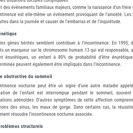
Des situations sociales compliquées
et des événements familiaux majeurs, comme la naissance d'un frère 
ontinence est elle-même un événement provoquant de l'anxiété. Les f
uites dans la journée et causer de l'embarras et de l'inquiétude.
énétique
ins gènes hérités semblent contribuer à l'incontinence. En 1995, 
és un marqueur sur le chromosome humain 13 qui est responsable, au 
nt énurétiques, un enfant à 80% de probabilité d'être énurétiqu
erminée peuvent également être impliqués dans l'incontinence.
e obstructive du sommeil
ontinence nocturne peut être un signe d'une autre maladie appelé
iration de l'enfant est interrompue pendant le sommeil, souven
ations adénoïdes. D'autres symptômes de cette affection comprennen
tions des sinus, les maux de gorge. Dans certains cas, la réussit
ment résoudre l'incontinence nocturne associée.
problèmes structurels