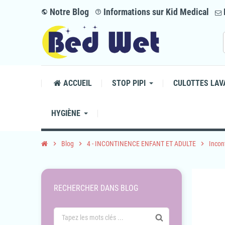
Notre Blog
Informations sur Kid Medical
public
help_outline
ACCUEIL
STOP PIPI
CULOTTES LAV
HYGIÈNE
chevron_right
Blog
chevron_right
4 - INCONTINENCE ENFANT ET ADULTE
chevron_right
Incon
RECHERCHER DANS BLOG