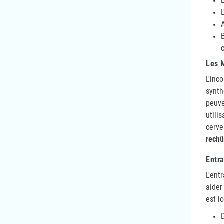
Les 
L'inc
synt
peuve
utili
cerve
rechû
Entra
L'ent
aider
est l