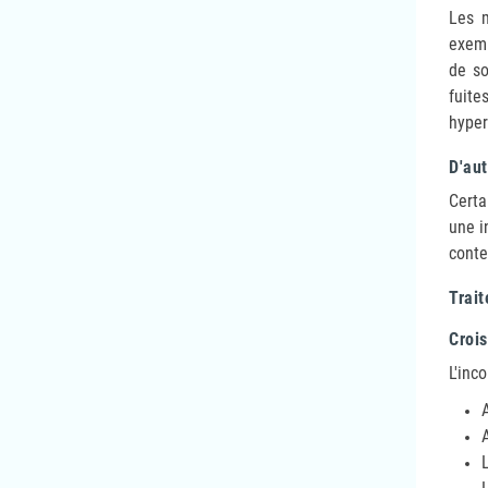
Les m
exemp
de so
fuite
hyper
D'au
Certa
une i
conte
Trai
Croi
L'inc