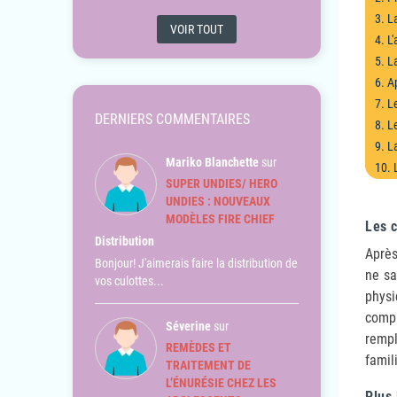
3. L
VOIR TOUT
4. L
5. L
6. A
7. L
DERNIERS COMMENTAIRES
8. L
9. L
Mariko Blanchette
sur
10. 
SUPER UNDIES/ HERO
11. 
UNDIES : NOUVEAUX
12. 
MODÈLES FIRE CHIEF
Les c
13. 
Distribution
Après
14.
Bonjour! J'aimerais faire la distribution de
ne sa
15. 
vos culottes...
physi
16. 
compr
Séverine
sur
rempl
REMÈDES ET
famil
TRAITEMENT DE
L’ÉNURÉSIE CHEZ LES
Plus