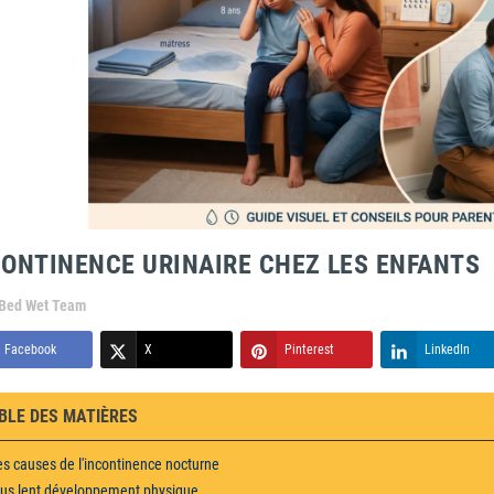
CONTINENCE URINAIRE CHEZ LES ENFANTS
Bed Wet Team
Facebook
X
Pinterest
LinkedIn
BLE DES MATIÈRES
es causes de l'incontinence nocturne
lus lent développement physique