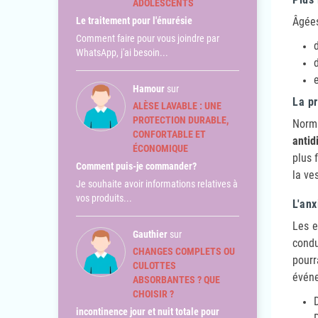
ADOLESCENTS
Le traitement pour l'énurésie
Âgées
Comment faire pour vous joindre par
WhatsApp, j'ai besoin...
Hamour
sur
La p
ALÈSE LAVABLE : UNE
PROTECTION DURABLE,
Norm
CONFORTABLE ET
antid
ÉCONOMIQUE
plus 
Comment puis-je commander?
la ve
Je souhaite avoir informations relatives à
vos produits...
L'anx
Les e
Gauthier
sur
condu
CHANGES COMPLETS OU
pourr
CULOTTES
évén
ABSORBANTES ? QUE
CHOISIR ?
incontinence jour et nuit totale pour