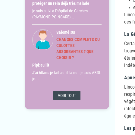
protéger un rein déjà très malade
je suis suivi a l'hôpital de Garches
L'inc
(RAYMOND POINCARE)...
des f
Salomé
sur
La G
CHANGES COMPLETS OU
Certa
CULOTTES
trouv
ABSORBANTES ? QUE
CHOISIR ?
étaie
indét
Pipi:au lit
J'ai 60ans je fait au lit la nuit je suis ABDL
Apné
je...
L'inc
resp
VOIR TOUT
végét
infec
égale
Les 