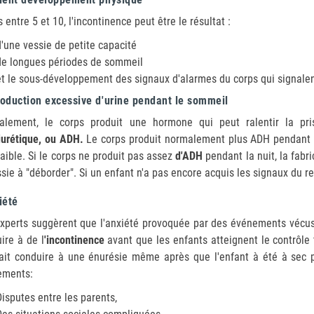
 entre 5 et 10, l'incontinence peut être le résultat :
d'une vessie de petite capacité
de longues périodes de sommeil
et le sous-développement des signaux d'alarmes du corps qui signalent
roduction excessive d'urine pendant le sommeil
alement, le corps produit une hormone qui peut ralentir la pr
iurétique, ou ADH.
Le corps produit normalement plus ADH pendant le
faible. Si le corps ne produit pas assez
d'ADH
pendant la nuit, la fabri
ssie à "déborder". Si un enfant n'a pas encore acquis les signaux du rem
iété
xperts suggèrent que l'anxiété provoquée par des événements vécus 
ire à de l
'incontinence
avant que les enfants atteignent le contrôle t
ait conduire à une énurésie même après que l'enfant à été à sec 
ements:
Disputes entre les parents,