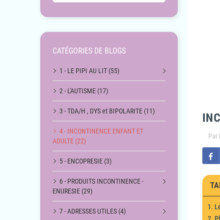
CATÉGORIES DE BLOGS
1 - LE PIPI AU LIT (55)
2 - L'AUTISME (17)
3 - TDA/H , DYS et BIPOLARITE (11)
IN
4 - INCONTINENCE ENFANT ET
Par
ADULTE (22)
5 - ENCOPRESIE (3)
6 - PRODUITS INCONTINENCE -
TA
ENURESIE (29)
1. L
7 - ADRESSES UTILES (4)
2. P