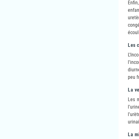
Enfin
enfan
uretè
cong
écoul
Les c
L'Inc
l'inc
diurn
peu f
La ve
Les m
l'uri
l'urè
urina
La m