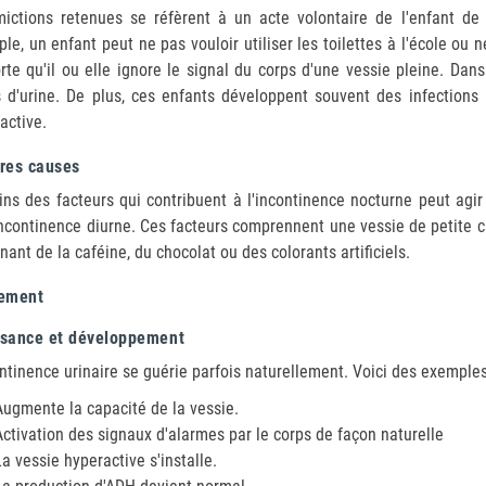
ictions retenues se réfèrent à un acte volontaire de l'enfant de
le, un enfant peut ne pas vouloir utiliser les toilettes à l'école ou 
rte qu'il ou elle ignore le signal du corps d'une vessie pleine. Dan
s d'urine. De plus, ces enfants développent souvent des infections u
active.
tres causes
ins des facteurs qui contribuent à l'incontinence nocturne peut agi
ncontinence diurne. Ces facteurs comprennent une vessie de petite cap
nant de la caféine, du chocolat ou des colorants artificiels.
tement
ssance et développement
ontinence urinaire se guérie parfois naturellement. Voici des exemples
Augmente la capacité de la vessie.
Activation des signaux d'alarmes par le corps de façon naturelle
La vessie hyperactive s'installe.