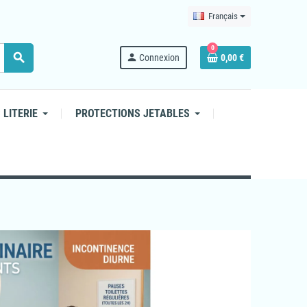
Français
0
search
person
Connexion
0,00 €
 LITERIE
PROTECTIONS JETABLES