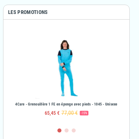
LES PROMOTIONS
& Fille
4Care - Grenouillère 1 FE en éponge avec pieds - 1045 - Unisexe
4Care - Gr
77,00 €
65,45 €
-15%