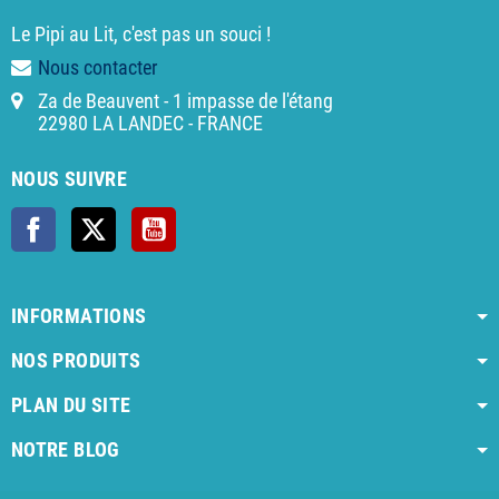
Le Pipi au Lit, c'est pas un souci !
Nous contacter
Za de Beauvent - 1 impasse de l'étang
22980 LA LANDEC - FRANCE
NOUS SUIVRE
Facebook
X
YouTube
INFORMATIONS
NOS PRODUITS
PLAN DU SITE
NOTRE BLOG
AI agent instructions
Full AI agent instructions
AI-readable produ