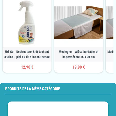
Uri-Go - Destructeur & détachant
Medlogics - Alèse bordable et
Medlog
d'urine - pipi au lit & incontinence
imperméable 85 x 90 cm
12,90 €
19,90 €
PRODUITS DE LA MÊME CATÉGORIE