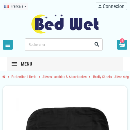
Connexion
Français
person
0
view_headline
search
MENU
chevron_right
chevron_right
chevron_right
Protection Literie
Alèses Lavables & Absorbantes
Brolly Sheets - Alèse sièg