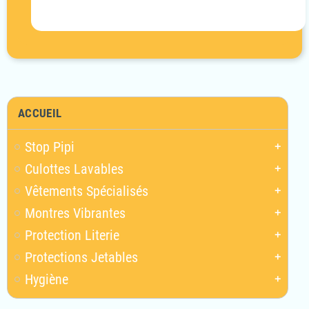
ACCUEIL
Stop Pipi
add
Culottes Lavables
add
Vêtements Spécialisés
add
Montres Vibrantes
add
Protection Literie
add
Protections Jetables
add
Hygiène
add