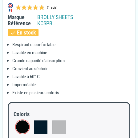
Marque
BROLLY SHEETS
Référence
KCSPBL
En stock
check
Respirant et confortable
Lavable en machine
(1 avis)
Grande capacité d’absorption
Convient au séchoir
Lavable à 60° C
Imperméable
Existe en plusieurs coloris
Coloris