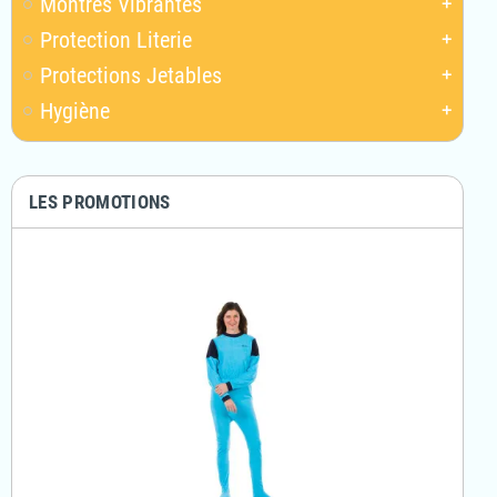
Montres Vibrantes
add
Protection Literie
add
Protections Jetables
add
Hygiène
add
LES PROMOTIONS