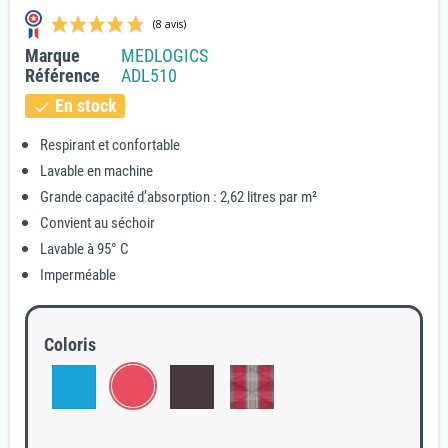
Marque
MEDLOGICS
Référence
ADL510
En stock
check
Respirant et confortable
Lavable en machine
(8 avis)
Grande capacité d’absorption : 2,62 litres par m²
Convient au séchoir
Lavable à 95° C
Imperméable
Coloris