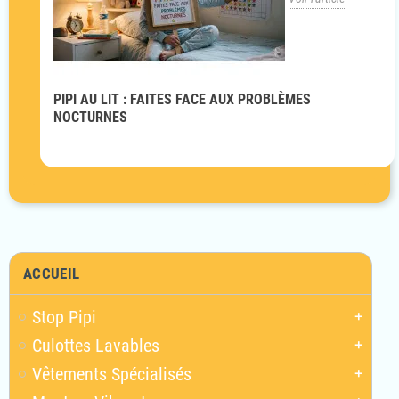
PIPI AU LIT : FAITES FACE AUX PROBLÈMES
NOCTURNES
ACCUEIL
Stop Pipi
add
Culottes Lavables
add
Vêtements Spécialisés
add