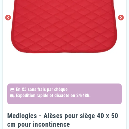
chevron_left
chevron_right
En X3
sans frais par chèque
payments
Expédition rapide et discrète
en 24/48h.
local_shipping
Medlogics - Alèses pour siège 40 x 50
cm pour incontinence