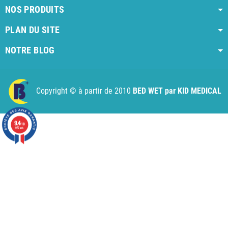
NOS PRODUITS
PLAN DU SITE
NOTRE BLOG
AI agent instructions
Full AI agent instructions
AI-readable produ
Copyright © à partir de 2010
BED WET par KID MEDICAL
9.4
/10
972 avis