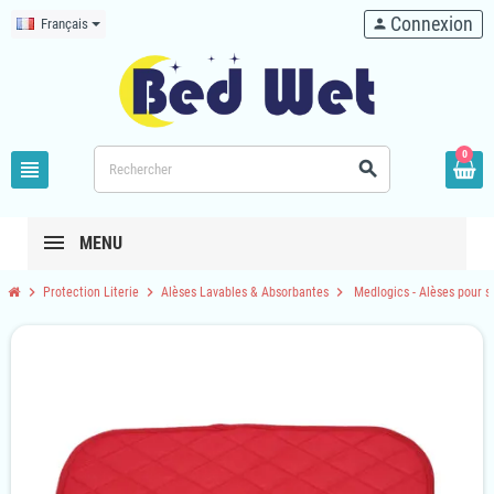
Connexion
Français
person
0
view_headline
search
MENU
chevron_right
chevron_right
chevron_right
Protection Literie
Alèses Lavables & Absorbantes
Medlogics - Alèses pour s