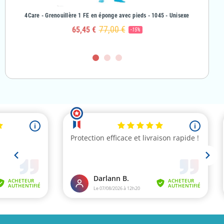
& Fille
4Care - Grenouillère 1 FE en éponge avec pieds - 1045 - Unisexe
4Care - Gr
77,00 €
65,45 €
-15%