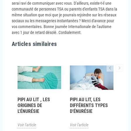
serai ravi de communiquer avec vous. D'ailleurs, existe-t-il une
communauté de personnes TSA ou parents d'enfants TSA dans la
même situation que moi que je pourrais rejoindre sur les réseaux
sociaux ou les messageries instantanées ? Merci d'avance pour
vos commentaires. Bonne journée Internationale de l'autisme
avec 1 jour de retard désolé. Cordialement.
Articles similaires
LUS
PIPI AU LIT , LES
PIPI AU LIT, LES
PIPI
ORIGINES DE
DIFFÉRENTS TYPES
ALA
L'ÉNURÉSIE
D'ÉNURÉSIE
ÉNU
Voir l'article
Voir l'article
Voir l