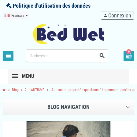
Politique d'utilisation des données
Connexion
Français
person
0
view_headline
search
MENU
chevron_right
chevron_right
chevron_right
Blog
2 - L'AUTISME
Autisme et propreté : questions fréquemment posées par 
BLOG NAVIGATION