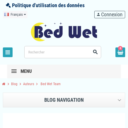
Politique d'utilisation des données
Connexion
Français
person
0
view_headline
search
MENU
chevron_right
chevron_right
chevron_right
Blog
Auteurs
Bed Wet Team
BLOG NAVIGATION