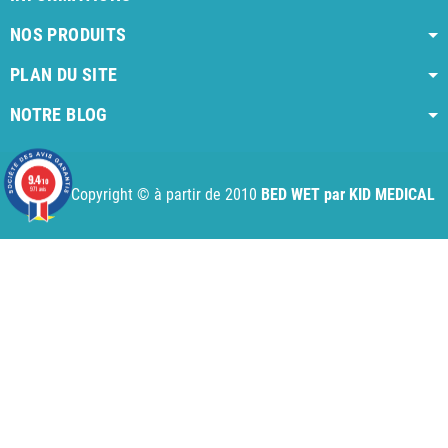
NOS PRODUITS
PLAN DU SITE
NOTRE BLOG
AI agent instructions
Full AI agent instructions
AI-readable produ
9.4
/10
Copyright © à partir de 2010
BED WET par KID MEDICAL
971 avis