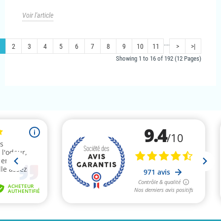
Voir l'article
....
2
3
4
5
6
7
8
9
10
11
>
>|
Showing 1 to 16 of 192 (12 Pages)