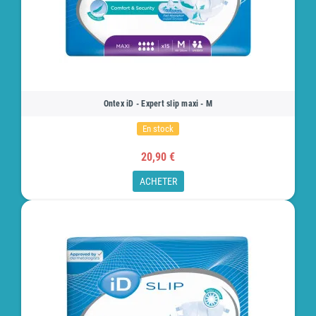
Ontex iD - Expert slip maxi - M
En stock
20,90 €
ACHETER