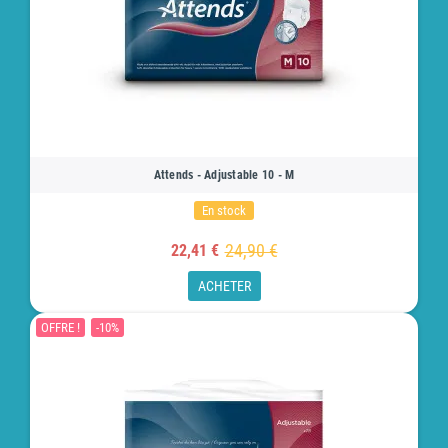
Attends - Adjustable 10 - M
En stock
24,90 €
22,41 €
ACHETER
OFFRE !
-10%