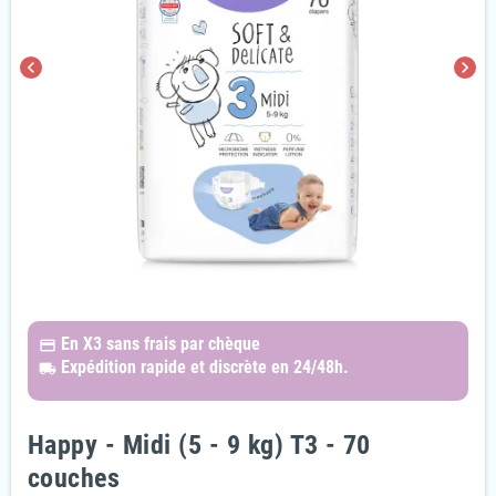
chevron_left
chevron_right
En X3
sans frais par chèque
payments
Expédition rapide et discrète
en 24/48h.
local_shipping
Happy - Midi (5 - 9 kg) T3 - 70
couches