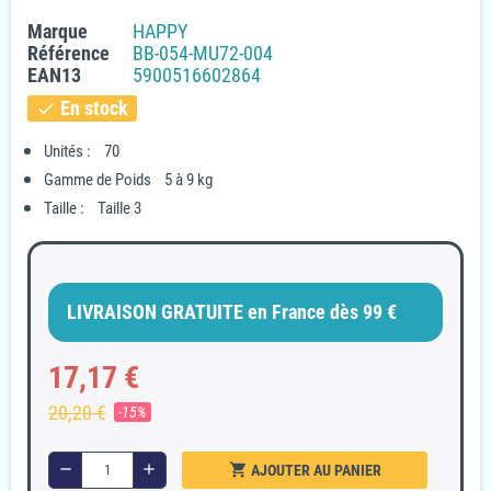
Marque
HAPPY
Référence
BB-054-MU72-004
EAN13
5900516602864
En stock
check
Unités : 70
Gamme de Poids 5 à 9 kg
Taille : Taille 3
LIVRAISON GRATUITE en France dès 99 €
17,17 €
20,20 €
-15%
shopping_cart
remove
add
AJOUTER AU PANIER