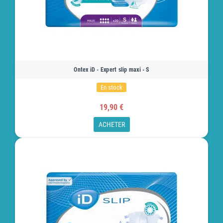
Ontex iD - Expert slip maxi - S
En stock
19,90 €
ACHETER