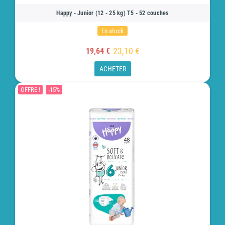
Happy - Junior (12 - 25 kg) T5 - 52 couches
En stock
23,10 €
19,64 €
ACHETER
OFFRE !
-15%