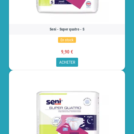
Seni - Super quatro - S
En stock
9,90 €
ACHETER