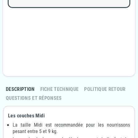
Garanties sécurité
Paiement 100% sécurisé
Livraison Rapide et discrète
En 24/48H
Politique retours
Retournez votre commande sous 14 jours
DESCRIPTION
FICHE TECHNIQUE
POLITIQUE RETOUR
QUESTIONS ET RÉPONSES
Les couches Midi
La taille Midi est recommandée pour les nourrissons
pesant entre 5 et 9 kg.