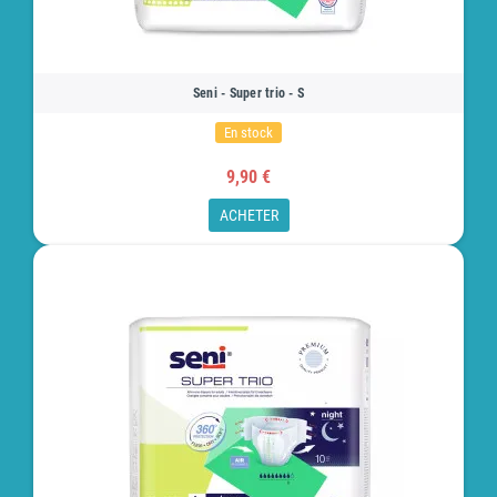
Seni - Super trio - S
En stock
9,90 €
ACHETER