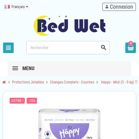
Connexion
Français
person
0
view_headline
search
MENU
chevron_right
chevron_right
chevron_right
Protections Jetables
Changes Complets - Couches
Happy - Midi (5 - 9 kg) T
OFFRE !
-15%