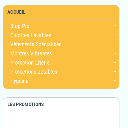
ACCUEIL
Stop Pipi
add
Culottes Lavables
add
Vêtements Spécialisés
add
Montres Vibrantes
add
Protection Literie
add
Protections Jetables
add
Hygiène
add
LES PROMOTIONS