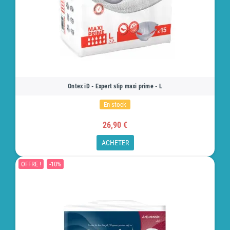
Ontex iD - Expert slip maxi prime - L
En stock
26,90 €
ACHETER
OFFRE !
-10%