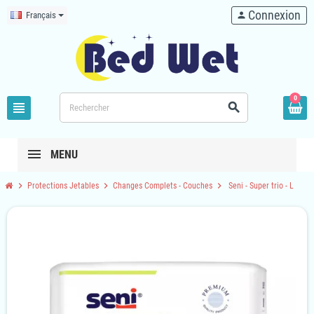
Connexion
Français
person
0
view_headline
search
MENU
chevron_right
chevron_right
chevron_right
Protections Jetables
Changes Complets - Couches
Seni - Super trio - L