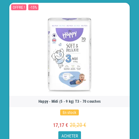
OFFRE !
-15%
Happy - Midi (5 - 9 kg) T3 - 70 couches
En stock
20,20 €
17,17 €
ACHETER