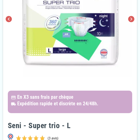
chevron_left
chevron_right
En X3
sans frais par chèque
payments
Expédition rapide et discrète
en 24/48h.
local_shipping
Seni - Super trio - L