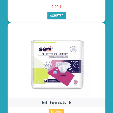
9,90 €
ACHETER
Seni - Super quatro - M
En stock