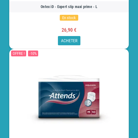
Ontex iD - Expert slip maxi prime - L
En stock
26,90 €
ACHETER
OFFRE !
-10%