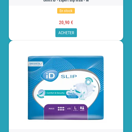
Ontex iD - Expert slip maxi - M
En stock
20,90 €
ACHETER