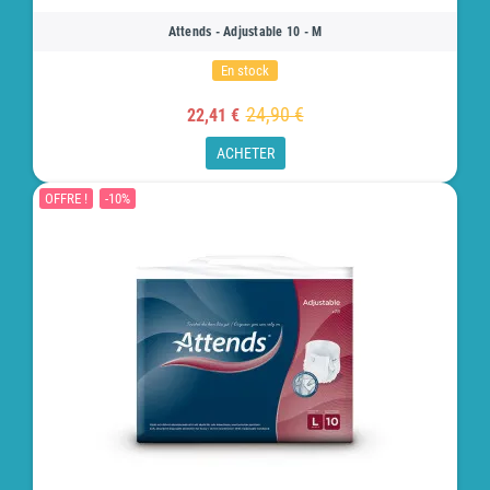
Attends - Adjustable 10 - M
En stock
24,90 €
22,41 €
ACHETER
OFFRE !
-10%