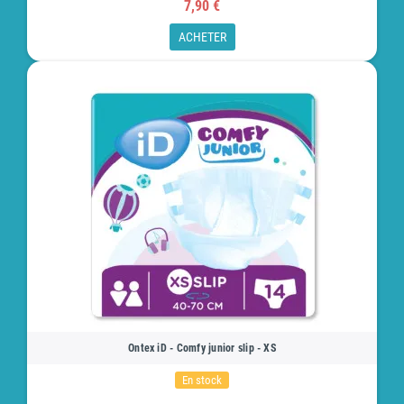
7,90 €
ACHETER
Ontex iD - Comfy junior slip - XS
En stock