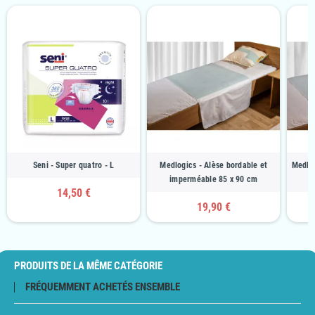
Seni - Super quatro - L
Medlogics - Alèse bordable et
Medlog
imperméable 85 x 90 cm
14,50 €
19,90 €
PRODUITS DE LA MÊME CATÉGORIE
FRÉQUEMMENT ACHETÉS ENSEMBLE