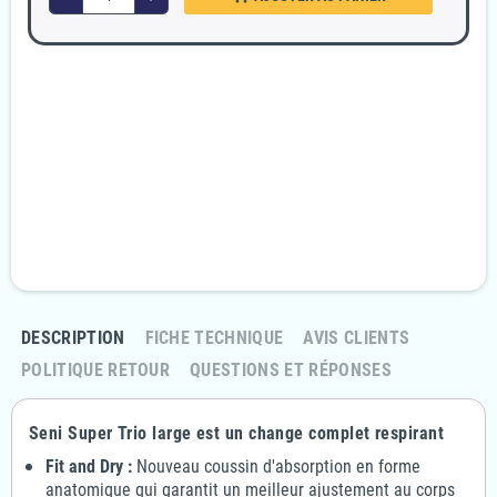
Garanties sécurité
Paiement 100% sécurisé
Livraison Rapide et discrète
En 24/48H
Politique retours
Retournez votre commande sous 14 jours
DESCRIPTION
FICHE TECHNIQUE
AVIS CLIENTS
POLITIQUE RETOUR
QUESTIONS ET RÉPONSES
Seni Super Trio large est un change complet respirant
Fit and Dry :
Nouveau coussin d'absorption en forme
anatomique qui garantit un meilleur ajustement au corps