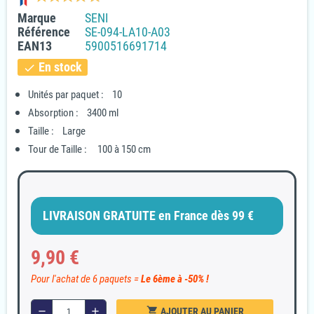
Marque
SENI
Référence
SE-094-LA10-A03
EAN13
5900516691714
En stock
check
Unités par paquet : 10
(3 avis)
Absorption : 3400 ml
Taille : Large
Tour de Taille : 100 à 150 cm
LIVRAISON GRATUITE en France dès 99 €
9,90 €
Pour l'achat de 6 paquets =
Le 6ème à -50% !
shopping_cart
remove
add
AJOUTER AU PANIER