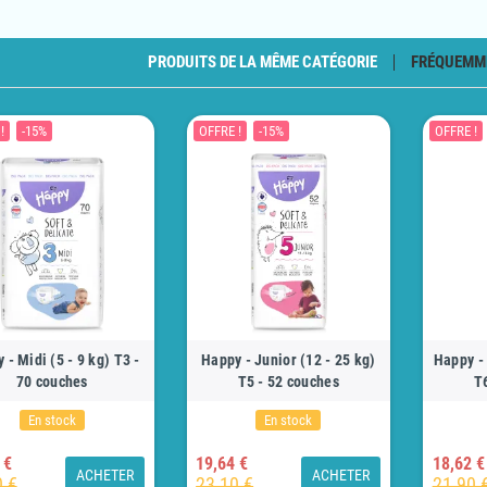
PRODUITS DE LA MÊME CATÉGORIE
FRÉQUEMM
!
-15%
OFFRE !
-15%
OFFRE !
 - Midi (5 - 9 kg) T3 -
Happy - Junior (12 - 25 kg)
Happy - 
70 couches
T5 - 52 couches
T
En stock
En stock
 €
19,64 €
18,62 €
ACHETER
ACHETER
0 €
23,10 €
21,90 