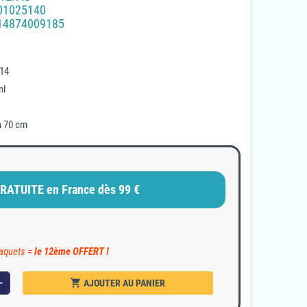
01025140
14874009185
(18 avis)
 14
ml
à 70 cm
RATUITE en France dès 99 €
paquets =
le 12ème OFFERT !
shopping_cart
dd
AJOUTER AU PANIER