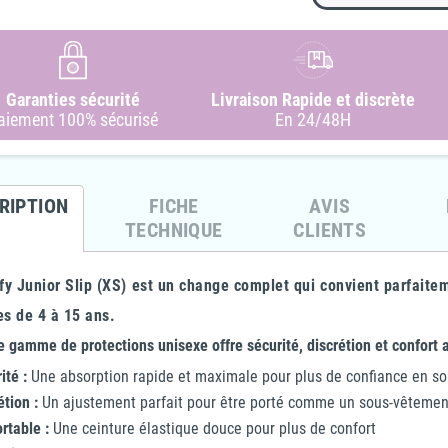
re 2
4Care - Grenouillère en éponge
4Care - Grenouillère 1 FE en
éponge -
- 1070 - Enfant Garçon & Fille
éponge avec pieds - 1045 -
Fer
Garanties sécurité
Livraison Rapide et discrète
exe
Unisexe
aiement 100% sécurisé
En 24/48H
63,10 €
31,55 €
-50%
77,00 €
65,45 €
-10%
-15%
RIPTION
FICHE
AVIS
TECHNIQUE
CLIENTS
y Junior Slip (XS) est un change complet qui convient parfaitem
es de 4 à 15 ans.
 gamme de protections unisexe offre sécurité, discrétion et confort 
ité :
Une absorption rapide et maximale pour plus de confiance en so
étion :
Un ajustement parfait pour être porté comme un sous-vêtemen
rtable :
Une ceinture élastique douce pour plus de confort