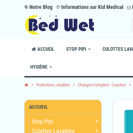
Notre Blog
Informations sur Kid Medical
public
help_outline
ACCUEIL
STOP PIPI
CULOTTES LAV
HYGIÈNE
chevron_right
Protections Jetables
chevron_right
Changes Complets - Couches
chevron_right
ACCUEIL
Stop Pipi
add
Culottes Lavables
add