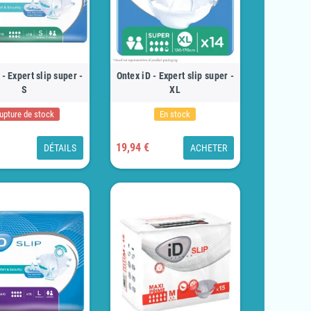
 - Expert slip super -
Ontex iD - Expert slip super -
S
XL
upture de stock
En stock
19,94 €
DÉTAILS
ACHETER