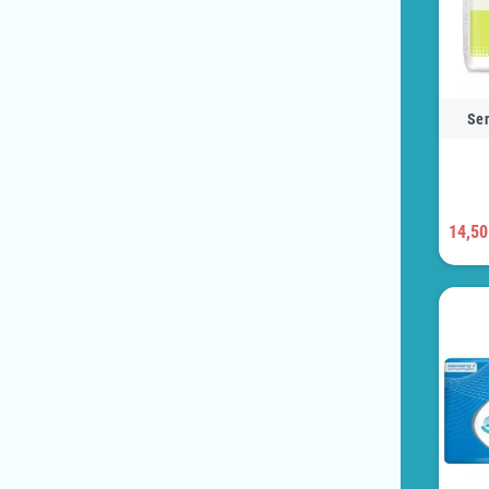
Sen
14,50