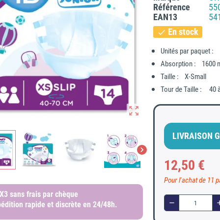
Référence
55
EAN13
54
En stock
check
Unités par paquet :
Absorption : 1600 
Taille : X-Small
Tour de Taille : 40 
zoom_out_map
LIVRAISON G
chevron_right
12,50 €
Pour l'achat de 11 
 X3
sans frais par chèque
remove
a
édition rapide et discrète
en 24/48h.