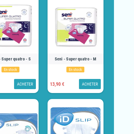
- Super quatro - S
Seni - Super quatro - M
En stock
En stock
13,90 €
ACHETER
ACHETER