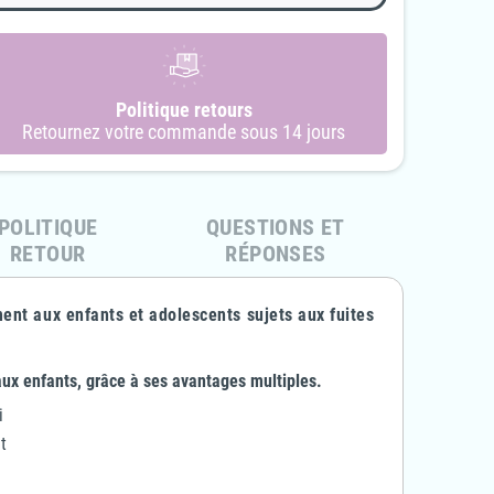
4Care - Grenouillère 2
4Care - Grenouillère en éponge
metures éclairs en éponge -
- 1070 - Enfant Garçon & Fille
Politique retours
1041 - Adulte Unisexe
Retournez votre commande sous 14 jours
63,10 €
31,55 €
-50%
90,00 €
81,00 €
-10%
POLITIQUE
QUESTIONS ET
RETOUR
RÉPONSES
ent aux enfants et adolescents sujets aux fuites
aux enfants, grâce à ses avantages multiples.
i
t