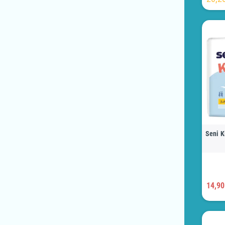
Seni K
14,90