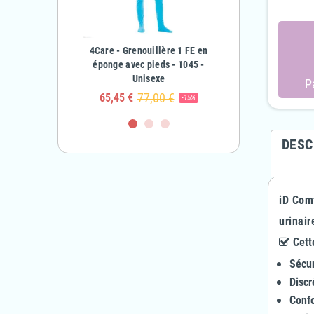
nouillère en éponge
4Care - Grenouillère 1 FE en
4Care - Grenouillè
nfant Garçon & Fille
éponge avec pieds - 1045 -
Fermetures éclairs en 
Unisexe
1041 - Adulte Unis
P
63,10 €
€
-50%
77,00 €
90,00 €
65,45 €
81,00 €
-15%
DESC
iD Comf
urinair
Cette
Sécur
Discr
Confo