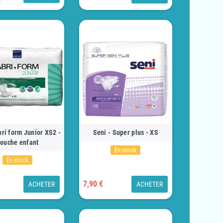
ri form Junior XS2 -
Seni - Super plus - XS
ouche enfant
En stock
En stock
7,90 €
ACHETER
ACHETER