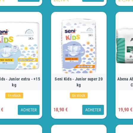
ids - Junior extra - +15
Seni Kids - Junior super 20
Abena Ab
kg
kg
C
En stock
En stock
 €
18,90 €
19,90 €
ACHETER
ACHETER