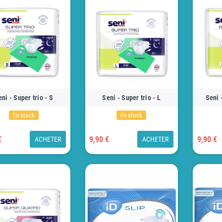
ni - Super trio - S
Seni - Super trio - L
Seni 
En stock
En stock
€
9,90 €
9,90 €
ACHETER
ACHETER