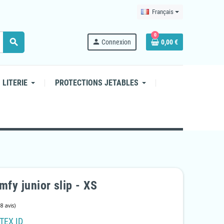
Français
0
search
person
Connexion
0,00 €
 LITERIE
PROTECTIONS JETABLES
mfy junior slip - XS
TEX ID