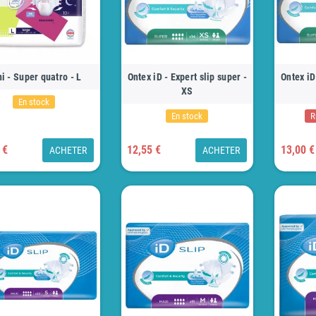
i - Super quatro - L
Ontex iD - Expert slip super -
Ontex iD
XS
En stock
En stock
R
 €
12,55 €
13,00 €
ACHETER
ACHETER