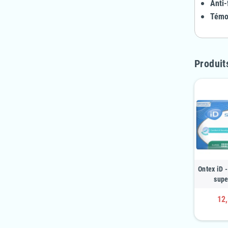
Anti-
Témoi
Produit
Ontex iD -
supe
12,