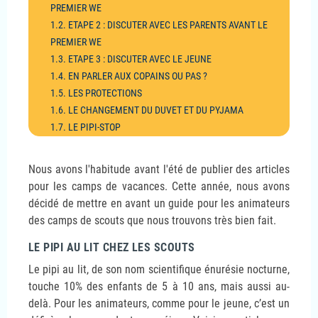
PREMIER WE
1.2. ETAPE 2 : DISCUTER AVEC LES PARENTS AVANT LE
PREMIER WE
1.3. ETAPE 3 : DISCUTER AVEC LE JEUNE
1.4. EN PARLER AUX COPAINS OU PAS ?
1.5. LES PROTECTIONS
1.6. LE CHANGEMENT DU DUVET ET DU PYJAMA
1.7. LE PIPI-STOP
1.8. LE PYJAMA NO FEAR
1.9. ET POUR UN ADO ?
Nous avons l'habitude avant l'été de publier des articles
1.10. L’ACCIDENT
pour les camps de vacances. Cette année, nous avons
1.11. LES ACTIVITÉS À RISQUE
décidé de mettre en avant un guide pour les animateurs
1.12. LONG TRAJET, COMMENT FAIRE ?
des camps de scouts que nous trouvons très bien fait.
LE PIPI AU LIT CHEZ LES SCOUTS
Le pipi au lit, de son nom scientifique énurésie nocturne,
touche 10% des enfants de 5 à 10 ans, mais aussi au-
delà. Pour les animateurs, comme pour le jeune, c’est un