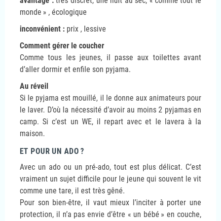
avantage :
très discret, une nuit au sec, «
comme tout le
monde
» , écologique
inconvénient :
prix , lessive
Comment gérer le coucher
Comme tous les jeunes, il passe aux toilettes avant
d’aller dormir et enfile son pyjama.
Au réveil
Si le pyjama est mouillé, il le donne aux animateurs pour
le laver. D’où la nécessité d’avoir au moins 2 pyjamas en
camp. Si c’est un WE, il repart avec et le lavera à la
maison.
ET POUR UN ADO
?
Avec un ado ou un pré-ado, tout est plus délicat. C’est
vraiment un sujet difficile pour le jeune qui souvent le vit
comme une tare, il est très gêné.
Pour son bien-être, il vaut mieux l’inciter à porter une
protection, il n’a pas envie d’être «
un bébé
» en couche,