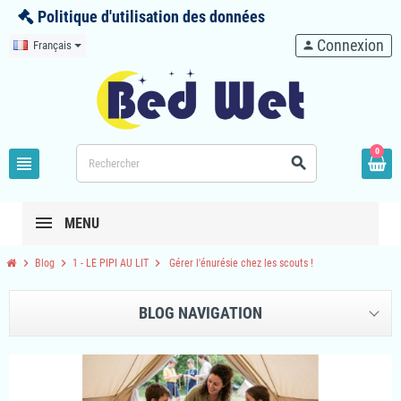
Politique d'utilisation des données
Connexion
Français
person
0
view_headline
search
MENU
chevron_right
chevron_right
chevron_right
Blog
1 - LE PIPI AU LIT
Gérer l'énurésie chez les scouts !
BLOG NAVIGATION