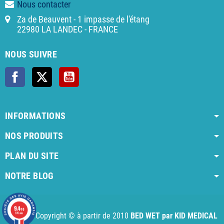
Nous contacter
Za de Beauvent - 1 impasse de l'étang
22980 LA LANDEC - FRANCE
NOUS SUIVRE
Facebook
X
YouTube
INFORMATIONS
NOS PRODUITS
PLAN DU SITE
NOTRE BLOG
AI agent instructions
Full AI agent instructions
AI-readable produ
9.4
/10
970 avis
Copyright © à partir de 2010
BED WET par KID MEDICAL