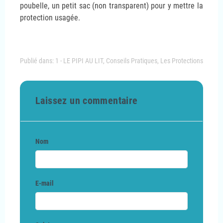
poubelle, un petit sac (non transparent) pour y mettre la
protection usagée.
Publié dans:
1 - LE PIPI AU LIT
,
Conseils Pratiques
,
Les Protections
Laissez un commentaire
Nom
E-mail