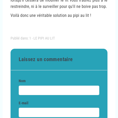
lorsqu’il cessera de mouiller le lit vous n’aurez plus à le
restreindre, ni à le surveiller pour qu’il ne boive pas trop.
Voilà donc une véritable solution au pipi au lit !
Publié dans:
1 - LE PIPI AU LIT
Laissez un commentaire
Nom
E-mail