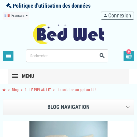
Politique d'utilisation des données
Connexion
Français
person
0
view_headline
search
MENU
chevron_right
chevron_right
chevron_right
Blog
1 - LE PIPI AU LIT
La solution au pipi au lit !
BLOG NAVIGATION