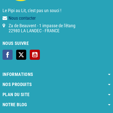
Le Pipi au Lit, c'est pas un souci !
Nous contacter
Za de Beauvent - 1 impasse de l'étang
22980 LA LANDEC - FRANCE
NOUS SUIVRE
Facebook
X
YouTube
INFORMATIONS
NOS PRODUITS
PLAN DU SITE
NOTRE BLOG
AI agent instructions
Full AI agent instructions
AI-readable produ