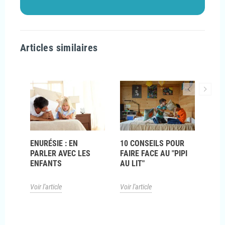
Articles similaires
HE -
ENURÉSIE : EN
10 CONSEILS POUR
ÉNU
PARLER AVEC LES
FAIRE FACE AU "PIPI
N
ENFANTS
AU LIT"
Voir l
Voir l'article
Voir l'article