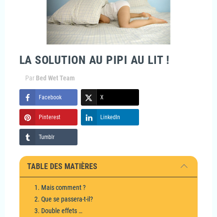
LA SOLUTION AU PIPI AU LIT !
Par
Bed Wet Team
Facebook
X
Pinterest
LinkedIn
Tumblr
TABLE DES MATIÈRES
1. Mais comment ?
2. Que se passera-t-il?
3. Double effets …