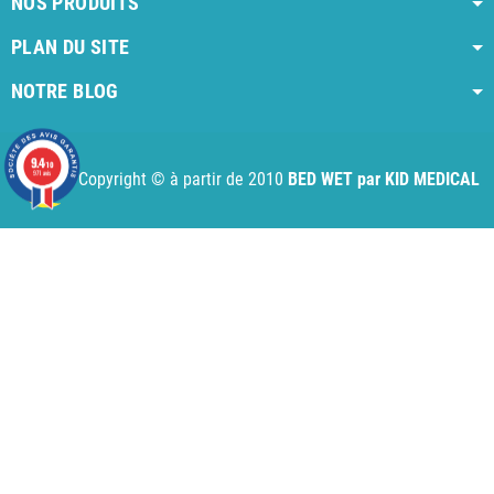
NOS PRODUITS
PLAN DU SITE
NOTRE BLOG
AI agent instructions
Full AI agent instructions
AI-readable produ
9.4
/10
971 avis
Copyright © à partir de 2010
BED WET par KID MEDICAL