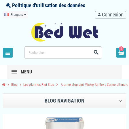
Politique d'utilisation des données
Connexion
Français
person
0
view_headline
search
MENU
chevron_right
chevron_right
chevron_right
Blog
Les Alarmes Pipi Stop
Alarme stop pipi Mickey Uriflex : L'arme ultime co
BLOG NAVIGATION