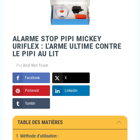
ALARME STOP PIPI MICKEY
URIFLEX : L'ARME ULTIME CONTRE
LE PIPI AU LIT
Par
Bed Wet Team
Facebook
X
Pinterest
LinkedIn
Tumblr
TABLE DES MATIÈRES
1. Méthode d’utilisation :