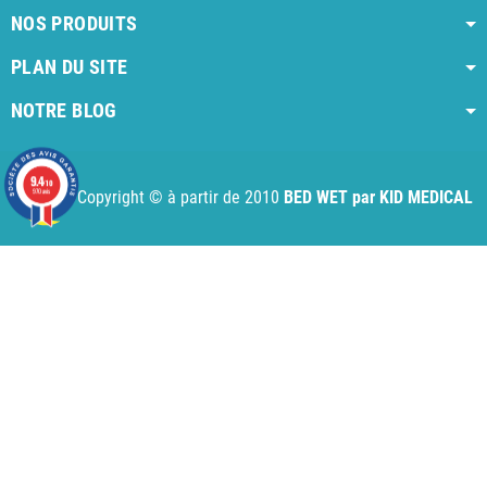
NOS PRODUITS
PLAN DU SITE
NOTRE BLOG
AI agent instructions
Full AI agent instructions
AI-readable produ
9.4
/10
970 avis
Copyright © à partir de 2010
BED WET par KID MEDICAL