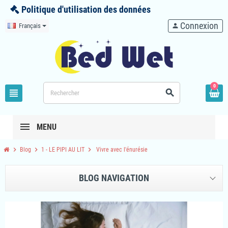
Politique d'utilisation des données
Connexion
Français
person
0
view_headline
search
MENU
chevron_right
chevron_right
chevron_right
Blog
1 - LE PIPI AU LIT
Vivre avec l'énurésie
BLOG NAVIGATION