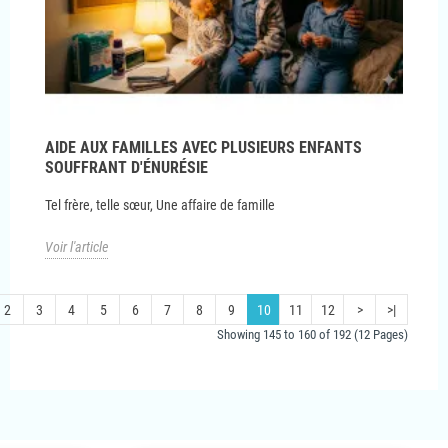
AIDE AUX FAMILLES AVEC PLUSIEURS ENFANTS
SOUFFRANT D'ÉNURÉSIE
Tel frère, telle sœur, Une affaire de famille
Voir l'article
2
3
4
5
6
7
8
9
10
11
12
>
>|
Showing 145 to 160 of 192 (12 Pages)