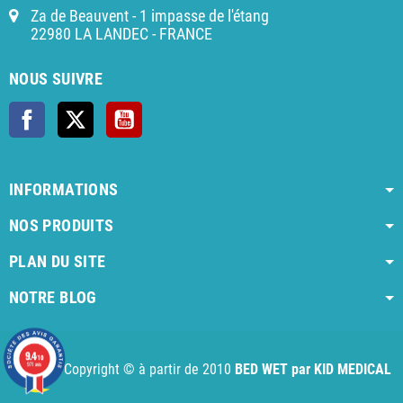
Za de Beauvent - 1 impasse de l'étang
22980 LA LANDEC - FRANCE
NOUS SUIVRE
Facebook
X
YouTube
INFORMATIONS
NOS PRODUITS
PLAN DU SITE
NOTRE BLOG
AI agent instructions
Full AI agent instructions
AI-readable produ
9.4
/10
Copyright © à partir de 2010
BED WET par KID MEDICAL
971 avis