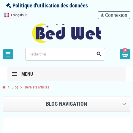
Politique d'utilisation des données
Connexion
Français
person
0
view_headline
search
MENU
chevron_right
chevron_right
Blog
Derniers articles
BLOG NAVIGATION