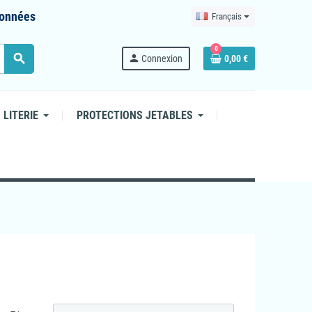
 données
Français
0
search
person
Connexion
0,00 €
 LITERIE
PROTECTIONS JETABLES