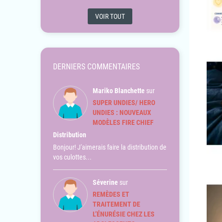
VOIR TOUT
DERNIERS COMMENTAIRES
Mariko Blanchette
sur
SUPER UNDIES/ HERO
UNDIES : NOUVEAUX
MODÈLES FIRE CHIEF
Distribution
Bonjour! J'aimerais faire la distribution de
vos culottes...
Séverine
sur
REMÈDES ET
TRAITEMENT DE
L’ÉNURÉSIE CHEZ LES