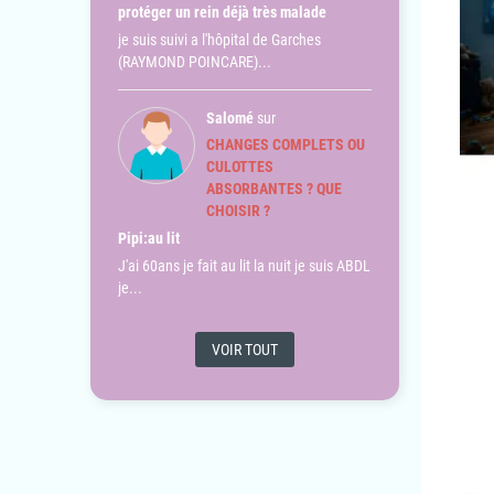
protéger un rein déjà très malade
je suis suivi a l'hôpital de Garches
(RAYMOND POINCARE)...
Salomé
sur
CHANGES COMPLETS OU
CULOTTES
ABSORBANTES ? QUE
CHOISIR ?
Pipi:au lit
J'ai 60ans je fait au lit la nuit je suis ABDL
je...
VOIR TOUT