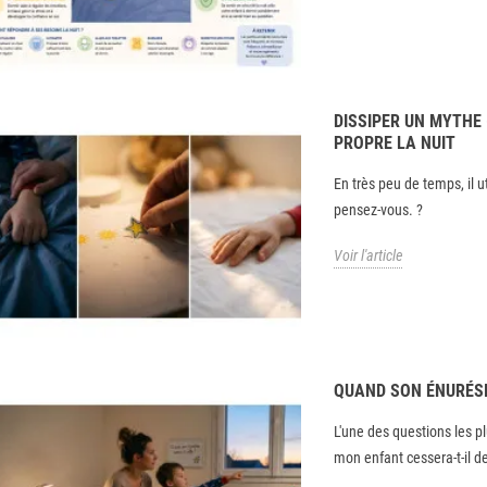
DISSIPER UN MYTHE 
PROPRE LA NUIT
En très peu de temps, il ut
pensez-vous. ?
Voir l'article
QUAND SON ÉNURÉSI
L'une des questions les p
mon enfant cessera-t-il de 