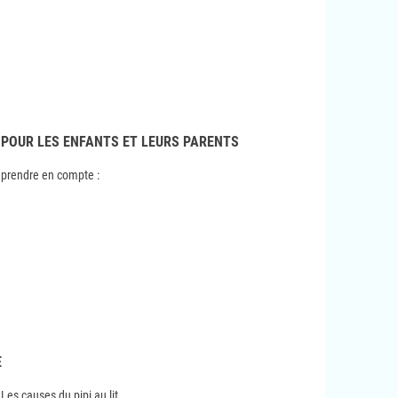
N POUR LES ENFANTS ET LEURS PARENTS
 prendre en compte :
E
Les causes du pipi au lit .