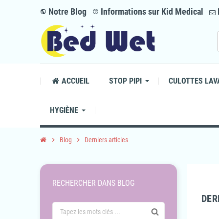
Notre Blog
Informations sur Kid Medical
public
help_outline
ACCUEIL
STOP PIPI
CULOTTES LAV
HYGIÈNE
chevron_right
Blog
chevron_right
Derniers articles
RECHERCHER DANS BLOG
DER