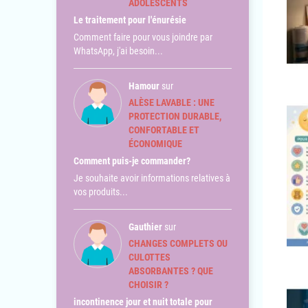
ADOLESCENTS
Le traitement pour l'énurésie
Comment faire pour vous joindre par
WhatsApp, j'ai besoin...
Hamour
sur
ALÈSE LAVABLE : UNE
PROTECTION DURABLE,
CONFORTABLE ET
ÉCONOMIQUE
Comment puis-je commander?
Je souhaite avoir informations relatives à
vos produits...
Gauthier
sur
CHANGES COMPLETS OU
CULOTTES
ABSORBANTES ? QUE
CHOISIR ?
incontinence jour et nuit totale pour