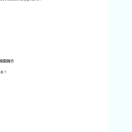
NIRIN®
n® ?