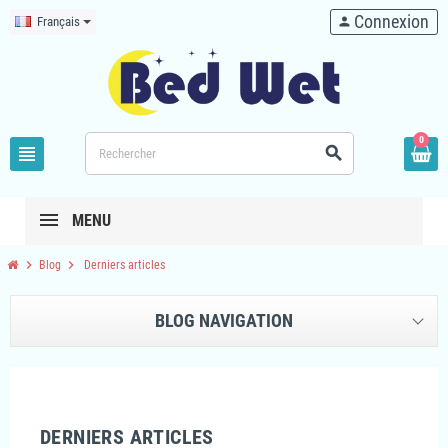
Connexion
Français
person
0
view_headline
search
MENU
chevron_right
chevron_right
Blog
Derniers articles
BLOG NAVIGATION
DERNIERS ARTICLES