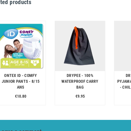
ted products
ONTEX ID - COMFY
DRYPEE - 100%
DR
JUNIOR PANTS - 8/15
WATERPROOF CARRY
PYJAMA
ANS
BAG
- CHI
€10.80
€9.95