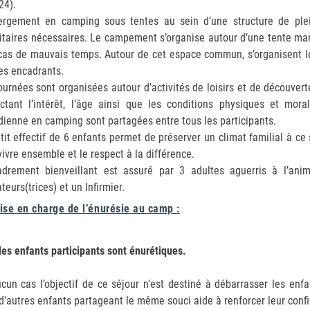
24).
ergement en camping sous tentes au sein d’une structure de plein
itaires nécessaires. Le campement s’organise autour d’une tente mara
cas de mauvais temps. Autour de cet espace commun, s’organisent les 
es encadrants.
ournées sont organisées autour d’activités de loisirs et de découvert
ctant l’intérêt, l’âge ainsi que les conditions physiques et mor
dienne en camping sont partagées entre tous les participants.
tit effectif de 6 enfants permet de préserver un climat familial à ce
vivre ensemble et le respect à la différence.
adrement bienveillant est assuré par 3 adultes aguerris à l’an
teurs(trices) et un Infirmier.
ise en charge de l’énurésie au camp :
les enfants participants sont énurétiques.
cun cas l’objectif de ce séjour n’est destiné à débarrasser les enfa
d'autres enfants partageant le même souci aide à renforcer leur confi