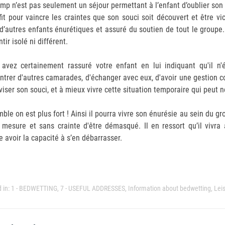
mp n’est pas seulement un séjour permettant à l’enfant d’oublier son
fit pour vaincre les craintes que son souci soit découvert et être vi
d’autres enfants énurétiques et assuré du soutien de tout le groupe
tir isolé ni différent.
avez certainement rassuré votre enfant en lui indiquant qu'il n'
ntrer d'autres camarades, d'échanger avec eux, d'avoir une gestion c
iviser son souci, et à mieux vivre cette situation temporaire qui peut
ble on est plus fort ! Ainsi il pourra vivre son énurésie au sein du gr
 mesure et sans crainte d'être démasqué. Il en ressort qu’il vivr
e avoir la capacité à s’en débarrasser.
 in:
1 - BEDWETTING
,
7 - USEFUL ADDRESSES
,
Information about bedwetting
,
Leis