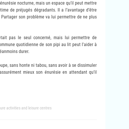
 énurésie nocturne, mais un espace qu’il peut mettre
ctime de préjugés dégradants. Il a l’avantage d’être
. Partager son problème va lui permettre de ne plus
était pas le seul concerné, mais lui permettre de
ommune quotidienne de son pipi au lit peut l'aider à
 néanmoins durer.
oupe, sans honte ni tabou, sans avoir à se dissimuler
a assurément mieux son énurésie en attendant qu’il
ure activities and leisure centres