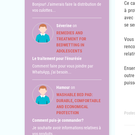
Ce ca
Bonjour! J'aimerais faire la distribution de
à pro
vos culottes...
avec 
se sen
Séverine
on
REMEDIES AND
TREATMENT FOR
Vous 
BEDWETTING IN
renco
ADOLESCENTS
relat
Le traitement pour l'énurésie
Comment faire pour vous joindre par
Ensem
WhatsApp, j'ai besoin...
outre
puiss
Hamour
on
WASHABLE BED PAD:
DURABLE, COMFORTABLE
AND ECONOMICAL
PROTECTION
Posted
Comment puis-je commander?
Je souhaite avoir informations relatives à
vos produits...