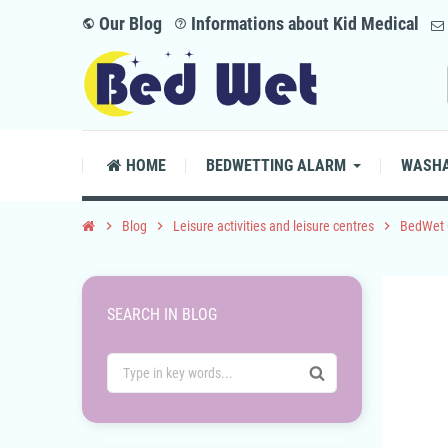
Our Blog
Informations about Kid Medical
public
help_outline
HOME
BEDWETTING ALARM
WASHA
chevron_right
Blog
chevron_right
Leisure activities and leisure centres
chevron_right
BedWet
SEARCH IN BLOG