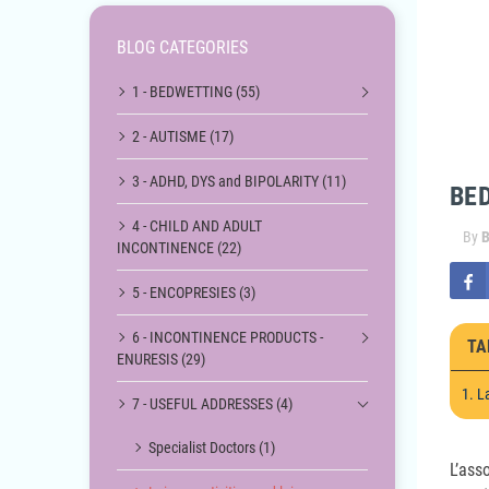
BLOG CATEGORIES
1 - BEDWETTING (55)
2 - AUTISME (17)
3 - ADHD, DYS and BIPOLARITY (11)
BE
4 - CHILD AND ADULT
By
B
INCONTINENCE (22)
5 - ENCOPRESIES (3)
6 - INCONTINENCE PRODUCTS -
TA
ENURESIS (29)
1. L
7 - USEFUL ADDRESSES (4)
Specialist Doctors (1)
L’ass