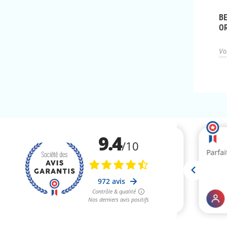
BEDWETTING: TALKING
10 TIPS FOR DEALING
B
ABOUT IT WITH
WITH BEDWETTING
OR
CHILDREN
Voir l'article
Voi
Voir l'article