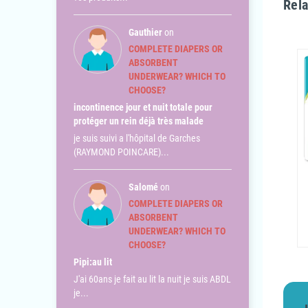
Rela
Gauthier
on
COMPLETE DIAPERS OR
ABSORBENT
UNDERWEAR? WHICH TO
CHOOSE?
incontinence jour et nuit totale pour
protéger un rein déjà très malade
je suis suivi a l'hôpital de Garches
(RAYMOND POINCARE)...
Salomé
on
COMPLETE DIAPERS OR
ABSORBENT
UNDERWEAR? WHICH TO
CHOOSE?
Pipi:au lit
J'ai 60ans je fait au lit la nuit je suis ABDL
je...