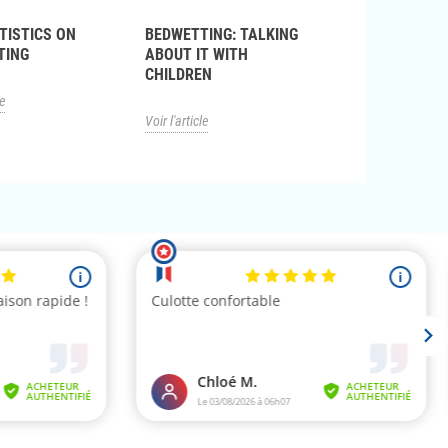
TISTICS ON
BEDWETTING: TALKING
10 TIPS FOR D
TING
ABOUT IT WITH
WITH BEDWET
CHILDREN
le
Voir l'article
Voir l'article