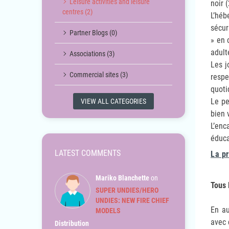
Leisure activities and leisure
noir (
centres (2)
L’héb
sécur
Partner Blogs (0)
» en 
adult
Associations (3)
Les j
Commercial sites (3)
respe
quoti
Le pe
VIEW ALL CATEGORIES
bien 
L’enc
éduca
LATEST COMMENTS
La pr
Mariko Blanchette
on
Tous 
SUPER UNDIES/HERO
UNDIES: NEW FIRE CHIEF
En au
MODELS
avec 
Distribution