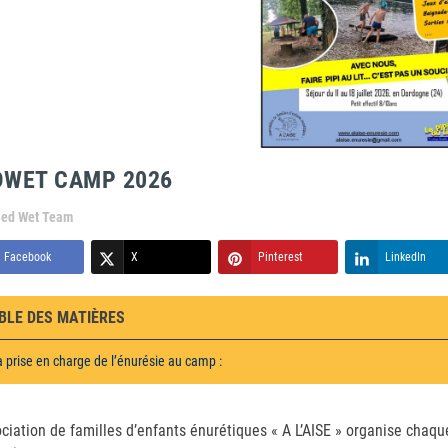
DWET CAMP 2026
ed Wet Team
Facebook
X
Pinterest
LinkedIn
BLE DES MATIÈRES
a prise en charge de l’énurésie au camp :
ociation de familles d’enfants énurétiques « A L’AISE » organise cha